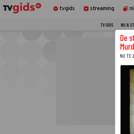
tvgids
streaming
n
TV GIDS
NU & S
De s
Murd
NU TE 