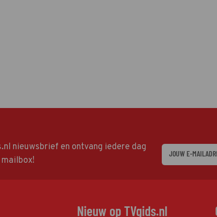
ds.nl nieuwsbrief en ontvang iedere dag
w mailbox!
Nieuw op TVgids.nl