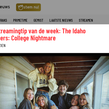
ieuws
stem nu!
TRAKS
PRIMETIME
GEMIST
LAATSTE NIEUWS
STREAMEN
treamingtip van de week: The Idaho
ers: College Nightmare
ZIEN