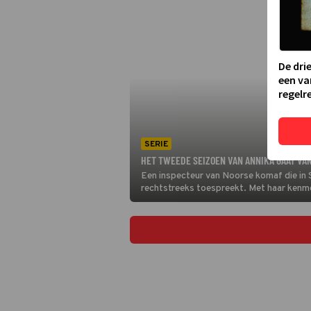
De dri
een va
regelre
SERIE
HET TWEEDE SEIZOEN VAN ANNIKA GAAT VAN
Een inspecteur van Noorse komaf die in 
rechtstreeks toespreekt. Met haar kenme
probeert ze haar privéleven in goede ban