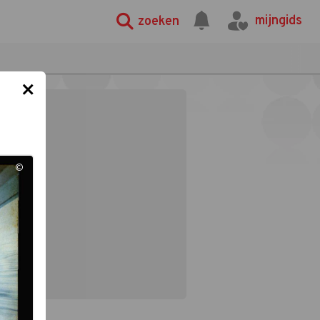
mijngids
zoeken
×
©