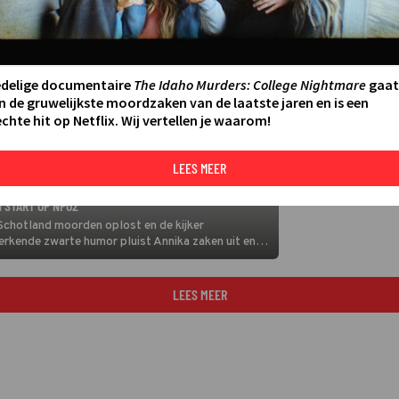
edelige documentaire
The Idaho Murders: College Nightmare
gaat
n de gruwelijkste moordzaken van de laatste jaren en is een
chte hit op Netflix. Wij vertellen je waarom!
LEES MEER
 START OP NPO2
Schotland moorden oplost en de kijker
rkende zwarte humor pluist Annika zaken uit en
en te leiden.
LEES MEER