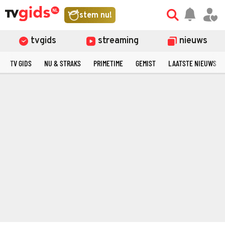
stem nu!
tvgids
streaming
nieuws
TV GIDS
NU & STRAKS
PRIMETIME
GEMIST
LAATSTE NIEUWS