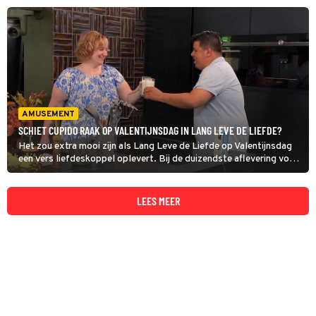
geliefden met blauw bloed?
AMUSEMENT
SCHIET CUPIDO RAAK OP VALENTIJNSDAG IN LANG LEVE DE LIEFDE?
Het zou extra mooi zijn als Lang Leve de Liefde op Valentijnsdag
een vers liefdeskoppel oplevert. Bij de duizendste aflevering vorig
najaar deelde de zender dat uit het liefdesexperiment al ruim 160
matches zijn ontstaan.
LEES MEER