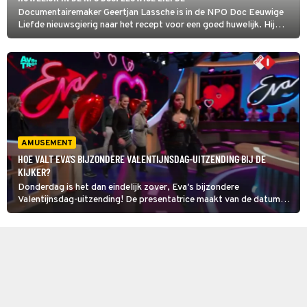
Documentairemaker Geertjan Lassche is in de NPO Doc Eeuwige
Liefde nieuwsgierig naar het recept voor een goed huwelijk. Hij
vraagt dit aan drie echtparen op weg naar hun zestigjarig
huwelijksfeest. Zij vertellen openhartig over lief en leed.
AMUSEMENT
HOE VALT EVA'S BIJZONDERE VALENTIJNSDAG-UITZENDING BIJ DE
KIJKER?
Donderdag is het dan eindelijk zover, Eva's bijzondere
Valentijnsdag-uitzending! De presentatrice maakt van de datum
gebruik om van de studio een datingsite te maken.