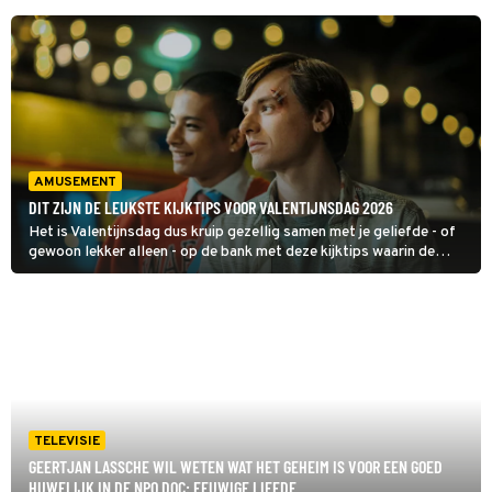
AMUSEMENT
DIT ZIJN DE LEUKSTE KIJKTIPS VOOR VALENTIJNSDAG 2026
Het is Valentijnsdag dus kruip gezellig samen met je geliefde - of
gewoon lekker alleen - op de bank met deze kijktips waarin de
romantiek hoogtij viert.
TELEVISIE
GEERTJAN LASSCHE WIL WETEN WAT HET GEHEIM IS VOOR EEN GOED
HUWELIJK IN DE NPO DOC: EEUWIGE LIEFDE