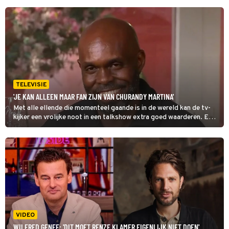
TELEVISIE
'JE KAN ALLEEN MAAR FAN ZIJN VAN CHURANDY MARTINA'
Met alle ellende die momenteel gaande is in de wereld kan de tv-
kijker een vrolijke noot in een talkshow extra goed waarderen. En
precies daar zorgde oud-atleet Churandy Martina voor bij Vandaag
Inside: 'Je kan alleen maar fan van hem zijn.'
VIDEO
WILFRED GENEE: 'DIT MOET RENZE KLAMER EIGENLIJK NIET DOEN'