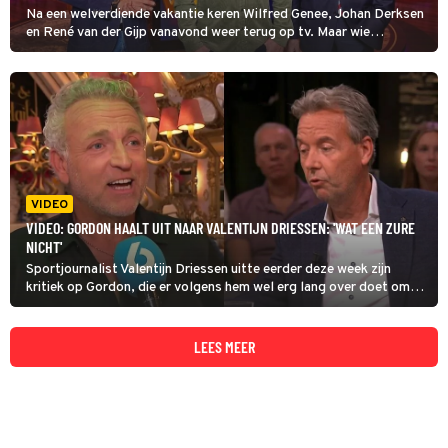
Na een welverdiende vakantie keren Wilfred Genee, Johan Derksen
en René van der Gijp vanavond weer terug op tv. Maar wie
vergezelt ze aan tafel tijdens de eerste uitzending van het nieuwe
seizoen?
VIDEO
VIDEO: GORDON HAALT UIT NAAR VALENTIJN DRIESSEN: 'WAT EEN ZURE
NICHT'
Sportjournalist Valentijn Driessen uitte eerder deze week zijn
kritiek op Gordon, die er volgens hem wel erg lang over doet om
een eenvoudige koffiezaak op te zetten. En dat laat de zanger
natuurlijk niet zomaar aan zich voorbijgaan.
LEES MEER