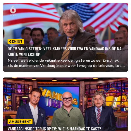
dan Valentijn Driessen.
GEMIST
DE TV VAN GISTEREN: VEEL KIJKERS VOOR EVA EN VANDAAG INSIDE NA
KORTE WINTERSTOP
Na een welverdiende vakantie keerden gisteren zowel Eva Jinek
als de mannen van Vandaag Inside weer terug op de televisie, tot
enthousiasme van de kijkers thuis. De programma's scoren na hun
korte winterstop gelijk weer hoge kijkcijfers.
AMUSEMENT
VANDAAG INSIDE TERUG OP TV: WIE IS MAANDAG TE GAST?