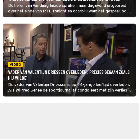
De heren van Vandaag Inside spraken maandagavond uitgebreid
over het einde van RTL Tonight en daarbij kwam het gesprek ook
op Renze Klamer, die de late avond van RTL4 moet gaan redden:
'Maar dit moet hij eigenlijk niet doen.'
VIDEO
VADER VAN VALENTIJN DRIESSEN OVERLEDEN: 'PRECIES GEGAAN ZOALS
HIJ WILDE'
De vader van Valentijn Driessen is op 94-jarige leeftijd overleden.
Als Wilfred Genee de sportjournalist condoleert met zijn verlies in
In de wandelgangen, het naprogramma van Vandaag Inside, vertelt
Driessen vanaf 5:32 meer over het afscheid van zijn vader.