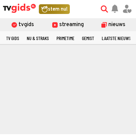
stem nu!
tvgids
streaming
nieuws
TV GIDS
NU & STRAKS
PRIMETIME
GEMIST
LAATSTE NIEUWS