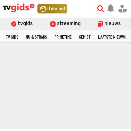
stem nu!
tvgids
streaming
nieuws
TV GIDS
NU & STRAKS
PRIMETIME
GEMIST
LAATSTE NIEUWS