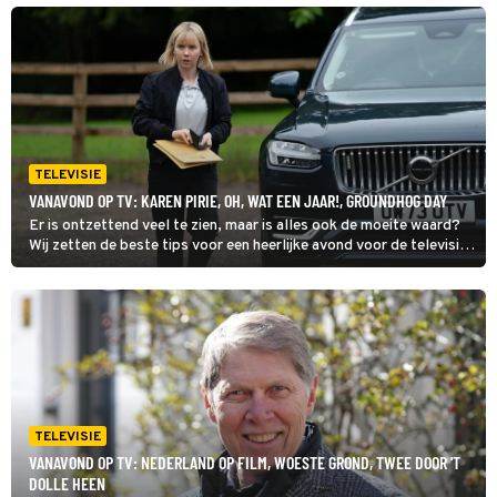
nog verder kijken, check dan onze primetime gids voor het totale
overzicht van wat er vanavond op tv is.
TELEVISIE
VANAVOND OP TV: KAREN PIRIE, OH, WAT EEN JAAR!, GROUNDHOG DAY
Er is ontzettend veel te zien, maar is alles ook de moeite waard?
Wij zetten de beste tips voor een heerlijke avond voor de televisie
op een rij. Dit zijn de kijktips voor zaterdag 1 augustus 2026. Toch
nog verder kijken, check dan onze primetime gids voor het totale
overzicht van wat er vanavond op tv is.
TELEVISIE
VANAVOND OP TV: NEDERLAND OP FILM, WOESTE GROND, TWEE DOOR 'T
DOLLE HEEN