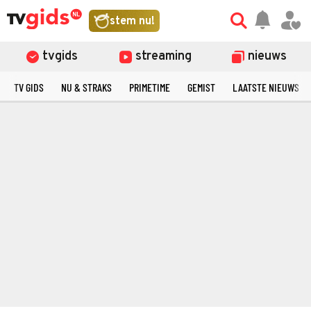
stem nu!
tvgids
streaming
nieuws
TV GIDS
NU & STRAKS
PRIMETIME
GEMIST
LAATSTE NIEUWS