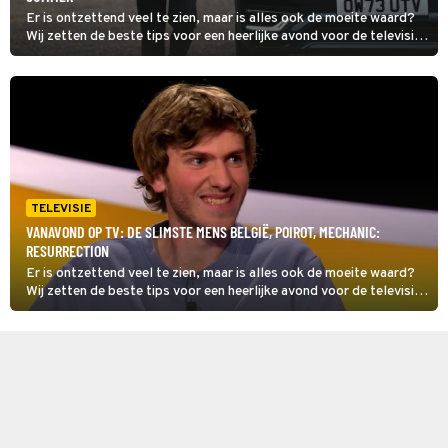
Er is ontzettend veel te zien, maar is alles ook de moeite waard?
Wij zetten de beste tips voor een heerlijke avond voor de televisie
op een rij. Dit zijn de kijktips voor zaterdag 8 augustus 2026. Toch
nog verder kijken, check dan onze primetime gids voor het totale
overzicht van wat er vanavond op tv is.
TELEVISIE
VANAVOND OP TV: DE SLIMSTE MENS BELGIË, POIROT, MECHANIC:
RESURRECTION
Er is ontzettend veel te zien, maar is alles ook de moeite waard?
Wij zetten de beste tips voor een heerlijke avond voor de televisie
op een rij. Dit zijn de kijktips voor vrijdag 7 augustus 2026. Toch
nog verder kijken, check dan onze primetime gids voor het totale
overzicht van wat er vanavond op tv is.