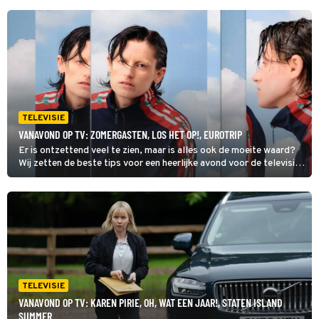
TELEVISIE
VANAVOND OP TV: ZOMERGASTEN, LOS HET OP!, EUROTRIP
Er is ontzettend veel te zien, maar is alles ook de moeite waard?
Wij zetten de beste tips voor een heerlijke avond voor de televisie
op een rij. Dit zijn de kijktips voor zondag 9 augustus 2026. Toch
nog verder kijken, check dan onze primetime gids voor het totale
overzicht van wat er vanavond op tv is.
TELEVISIE
VANAVOND OP TV: KAREN PIRIE, OH, WAT EEN JAAR!, STATEN ISLAND
SUMMER