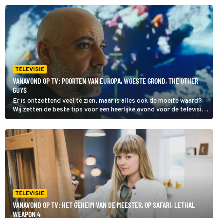
Toch nog verder kijken, check dan onze primetime gids voor het
totale overzicht van wat er vanavond op tv is.
TELEVISIE
VANAVOND OP TV: POORTEN VAN EUROPA, WOESTE GROND, THE OTHER
GUYS
Er is ontzettend veel te zien, maar is alles ook de moeite waard?
Wij zetten de beste tips voor een heerlijke avond voor de televisie
op een rij. Dit zijn de kijktips voor woensdag 5 augustus 2026.
Toch nog verder kijken, check dan onze primetime gids voor het
totale overzicht van wat er vanavond op tv is.
TELEVISIE
VANAVOND OP TV: HET GEHEIM VAN DE MEESTER, OP SAFARI, LETHAL
WEAPON 4