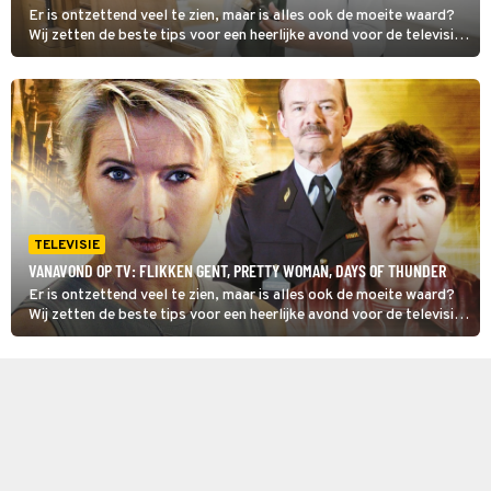
Er is ontzettend veel te zien, maar is alles ook de moeite waard?
Wij zetten de beste tips voor een heerlijke avond voor de televisie
op een rij. Dit zijn de kijktips voor dinsdag 4 augustus 2026. Toch
nog verder kijken, check dan onze primetime gids voor het totale
overzicht van wat er vanavond op tv is.
TELEVISIE
VANAVOND OP TV: FLIKKEN GENT, PRETTY WOMAN, DAYS OF THUNDER
Er is ontzettend veel te zien, maar is alles ook de moeite waard?
Wij zetten de beste tips voor een heerlijke avond voor de televisie
op een rij. Dit zijn de kijktips voor maandag 3 augustus 2026. Toch
nog verder kijken, check dan onze primetime gids voor het totale
overzicht van wat er vanavond op tv is.