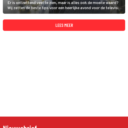
Er is ontzettend veel te zien, maar is alles ook de moeite waard?
Wij zetten de beste tips voor een heerlijke avond voor de televisie
op een rij. Dit zijn de kijktips voor vrijdag 31 juli 2026. Toch nog
verder kijken, check dan onze primetime gids voor het totale
overzicht van wat er vanavond op tv is.
LEES MEER