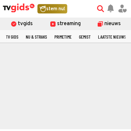
stem nu!
tvgids
streaming
nieuws
TV GIDS
NU & STRAKS
PRIMETIME
GEMIST
LAATSTE NIEUWS