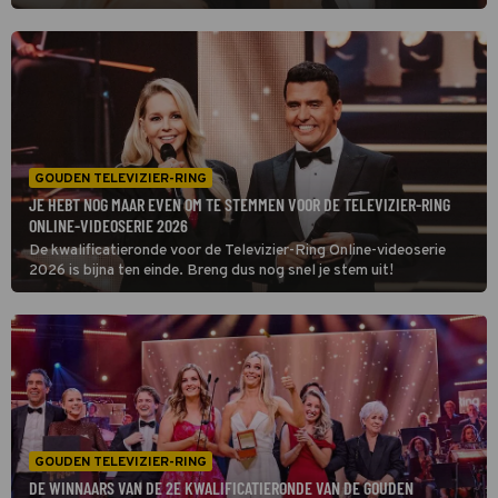
Woensdag om 10:00 uur sluiten de stembussen!
GOUDEN TELEVIZIER-RING
JE HEBT NOG MAAR EVEN OM TE STEMMEN VOOR DE TELEVIZIER-RING
ONLINE-VIDEOSERIE 2026
De kwalificatieronde voor de Televizier-Ring Online-videoserie
2026 is bijna ten einde. Breng dus nog snel je stem uit!
GOUDEN TELEVIZIER-RING
DE WINNAARS VAN DE 2E KWALIFICATIERONDE VAN DE GOUDEN