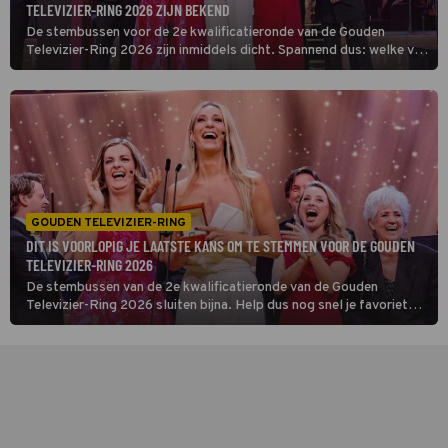
TELEVIZIER-RING 2026 ZIJN BEKEND
De stembussen voor de 2e kwalificatieronde van de Gouden
Televizier-Ring 2026 zijn inmiddels dicht. Spannend dus: welke vijf
titels wisten genoeg stemmen te verzamelen en gaan door naar de
volgende ronde?
GOUDEN TELEVIZIER-RING
DIT IS VOORLOPIG JE LAATSTE KANS OM TE STEMMEN VOOR DE GOUDEN
TELEVIZIER-RING 2026
De stembussen van de 2e kwalificatieronde van de Gouden
Televizier-Ring 2026 sluiten bijna. Help dus nog snel je favoriet
door je stem uit te brengen via tvgids.nl/ring.