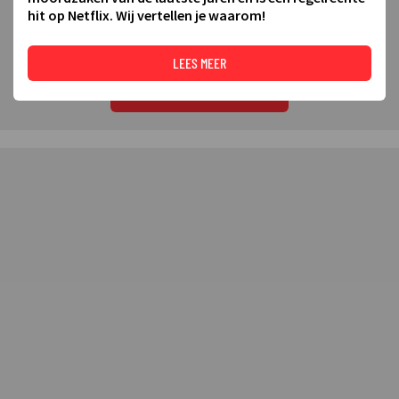
hit op Netflix. Wij vertellen je waarom!
Welk tv-programma en welke streamingshow hebben de meeste
indruk op jou gemaakt? Laat dat nu weten door te stemmen via
TVgids.nl/ring.
LEES MEER
LEES VERDER