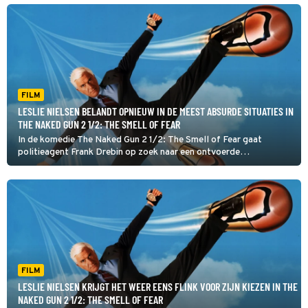
blijkt de blinde oud-militair nog altijd levensgevaarlijk.
FILM
LESLIE NIELSEN BELANDT OPNIEUW IN DE MEEST ABSURDE SITUATIES IN
THE NAKED GUN 2 1/2: THE SMELL OF FEAR
In de komedie The Naked Gun 2 1/2: The Smell of Fear gaat
politieagent Frank Drebin op zoek naar een ontvoerde
wetenschapper. Dat levert de nodige chaos op.
FILM
LESLIE NIELSEN KRIJGT HET WEER EENS FLINK VOOR ZIJN KIEZEN IN THE
NAKED GUN 2 1/2: THE SMELL OF FEAR