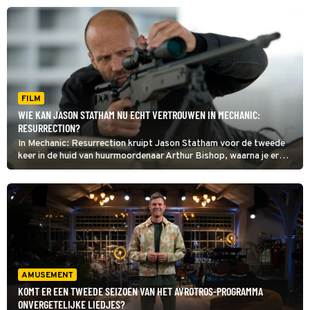
FILM
WIE KAN JASON STATHAM NU ECHT VERTROUWEN IN MECHANIC:
RESURRECTION?
In Mechanic: Resurrection kruipt Jason Statham voor de tweede
keer in de huid van huurmoordenaar Arthur Bishop, waarna je er
donder op kunt zeggen dat er van Bishops geplande pensioen niet
veel terechtkomt.
AMUSEMENT
KOMT ER EEN TWEEDE SEIZOEN VAN HET AVROTROS-PROGRAMMA
ONVERGETELIJKE LIEDJES?