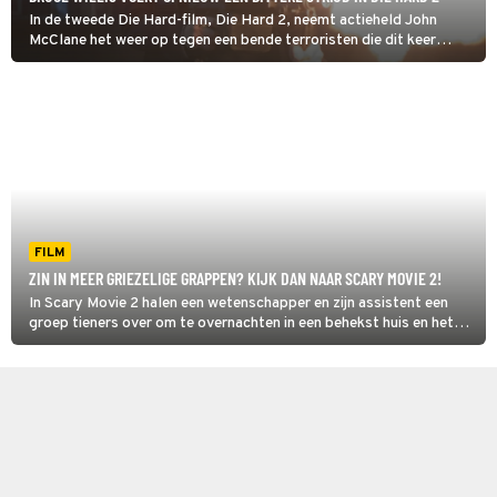
In de tweede Die Hard-film, Die Hard 2, neemt actieheld John
McClane het weer op tegen een bende terroristen die dit keer
toeslaat op een luchthaven.
FILM
ZIN IN MEER GRIEZELIGE GRAPPEN? KIJK DAN NAAR SCARY MOVIE 2!
In Scary Movie 2 halen een wetenschapper en zijn assistent een
groep tieners over om te overnachten in een behekst huis en het
fenomeen van slapeloosheid te bestuderen.