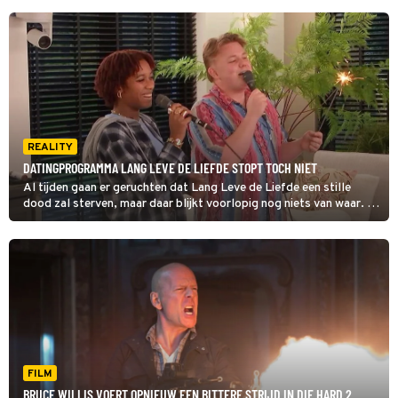
REALITY
DATINGPROGRAMMA LANG LEVE DE LIEFDE STOPT TOCH NIET
Al tijden gaan er geruchten dat Lang Leve de Liefde een stille
dood zal sterven, maar daar blijkt voorlopig nog niets van waar. In
het nieuwe tv-seizoen staat het datingprogramma gewoon op de
planning.
FILM
BRUCE WILLIS VOERT OPNIEUW EEN BITTERE STRIJD IN DIE HARD 2