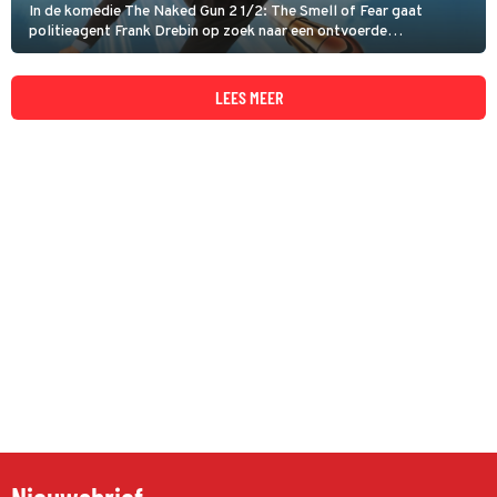
In de komedie The Naked Gun 2 1/2: The Smell of Fear gaat
politieagent Frank Drebin op zoek naar een ontvoerde
wetenschapper. Dat levert de nodige chaos op.
LEES MEER