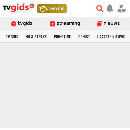
stem nu!
tvgids
streaming
nieuws
TV GIDS
NU & STRAKS
PRIMETIME
GEMIST
LAATSTE NIEUWS