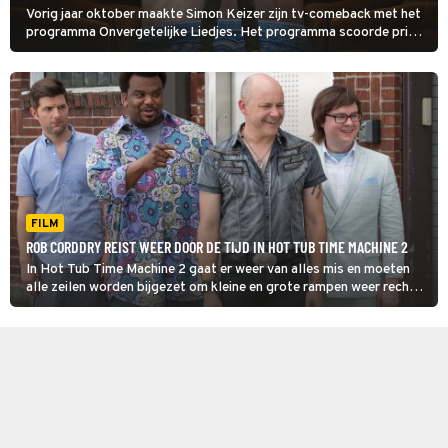
Vorig jaar oktober maakte Simon Keizer zijn tv-comeback met het
programma Onvergetelijke Liedjes. Het programma scoorde prima
kijkcijfers en viel in de smaak bij kijkers. Maar komt er eigenlijk een
vervolg?
FILM
ROB CORDDRY REIST WEER DOOR DE TIJD IN HOT TUB TIME MACHINE 2
In Hot Tub Time Machine 2 gaat er weer van alles mis en moeten
alle zeilen worden bijgezet om kleine en grote rampen weer recht
te zetten.