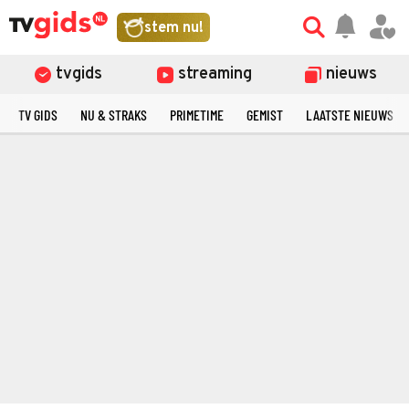
stem nu!
tvgids
streaming
nieuws
TV GIDS
NU & STRAKS
PRIMETIME
GEMIST
LAATSTE NIEUWS