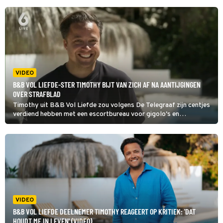
VIDEO
B&B VOL LIEFDE-STER TIMOTHY BIJT VAN ZICH AF NA AANTIJGINGEN
OVER STRAFBLAD
Timothy uit B&B Vol Liefde zou volgens De Telegraaf zijn centjes
verdiend hebben met een escortbureau voor gigolo's en
veroordeeld zijn voor een fikse huurschuld die nog altijd
openstaat.
VIDEO
B&B VOL LIEFDE DEELNEMER TIMOTHY REAGEERT OP KRITIEK: 'DAT
HOUDT ME IN LEVEN' (VIDEO)