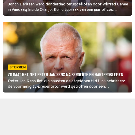
Johan Derksen werd donderdag teruggefloten door Wilfred Genee
in Vandaag Inside Oranje. Een uitspraak van een jaar of zes
geleden, die nog altijd de wenkbrauwen doet fronsen.
STERREN
ZO GAAT HET MET PETER JAN RENS NA BEROERTE EN HARTPROBLEMEN
Peter Jan Rens liet zijn naasten de afgelopen tijd flink schrikken:
de voormalig tv-presentator werd getroffen door een
herseninfarct en kort daarna moest hij opnieuw naar het ziekenhuis
vanwege een dichtgeslibde kransslagader. Hoe gaat het nu met
hem?