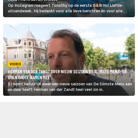
Op Instagram reageert Timothy op de eerste B&B Vol Liefde-
uitzendweek. Hij bedankt voor alle lieve berichten én voor alle
haatreacties. 'Dat houdt me in leven.'
VIDEO
HERMAN VAN DER ZANDT OVER NIEUW SEIZOEN DE SLIMSTE MENS: 'ER
DOEN GROTE NAMEN MEE'
Er komt natuurlijk weer een nieuw seizoen van De Slimste Mens aan
en daar heeft Herman van der Zandt heel veel zin in.