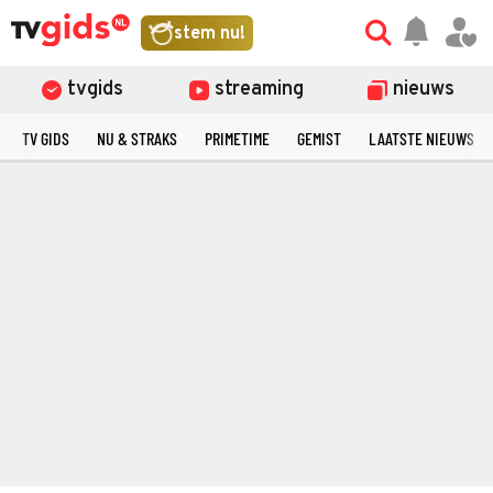
stem nu!
tvgids
streaming
nieuws
TV GIDS
NU & STRAKS
PRIMETIME
GEMIST
LAATSTE NIEUWS