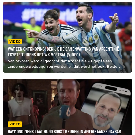
VIDEO
WÁT EEN ONTKNOPING! BEKIJK DE SAMENVATTING VAN ARGENTINIË –
EGYPTE TIJDENS HET WK VOETBAL (VIDEO)
Van tevoren werd al gedacht dat Argentinië – Egypte een
zinderende wedstrijd zou worden en dat werd het ook. Beide
landen streden voor wat ze waard waren en dat leverde een
knotsgekke wedstrijd op met een bizarre ontknoping. Voor één van
deze landen zit het WK voetbal er nu op.
VIDEO
RAYMOND MENS LAAT HUGO BORST KEUREN IN AMERIKAANSE GAYBAR