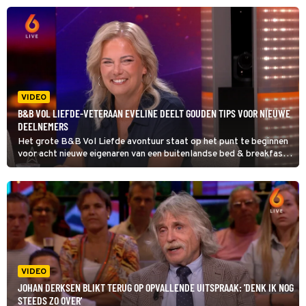
VIDEO
B&B VOL LIEFDE-VETERAAN EVELINE DEELT GOUDEN TIPS VOOR NIEUWE
DEELNEMERS
Het grote B&B Vol Liefde avontuur staat op het punt te beginnen
voor acht nieuwe eigenaren van een buitenlandse bed & breakfast.
Bij Shownieuws deelde oud-deelnemer Eveline haar ervaringen en
ze heeft goede tips voor zij die na haar komen.
VIDEO
JOHAN DERKSEN BLIKT TERUG OP OPVALLENDE UITSPRAAK: 'DENK IK NOG
STEEDS ZO OVER'