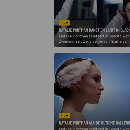
FILM
NATALIE PORTMAN DANST EN LIJDT IN BLAC
Natalie Portman schittert in Black Swan a
Zwanenmeer. Ze is de personificatie van
steeds meer te lijken op Odile, de kwaa
FILM
NATALIE PORTMAN ALS DE ULTIEME BALLERI
Natalie Portman schittert in Black Swan a