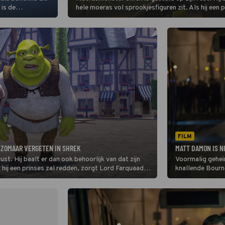
 is de
hele moeras vol sprookjesfiguren zit. Als hij een
an Odette, maar
dat Shrek zijn moeras weer voor zichzelf heeft.
e kwaadaardige
FILM
 ZOMAAR VERGETEN IN SHREK
MATT DAMON IS N
st. Hij baalt er dan ook behoorlijk van dat zijn
Voormalig gehei
 hij een prinses zal redden, zorgt Lord Farquaad
knallende Bourne
 heeft.
voor de 21e eeuw
afwezigheid van 