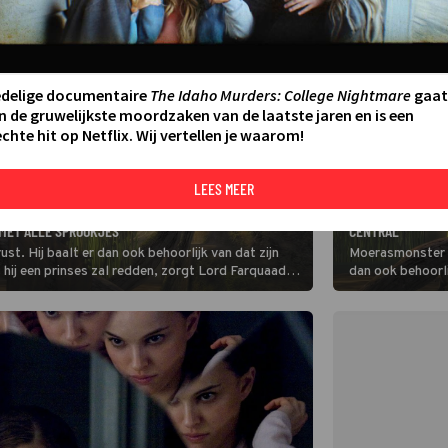
edelige documentaire
The Idaho Murders: College Nightmare
gaat
n de gruwelijkste moordzaken van de laatste jaren en is een
chte hit op Netflix. Wij vertellen je waarom!
LEES MEER
FILM
GENIET VAN DE U
MET ALLE SPROOKJES
CENTRAL
st. Hij baalt er dan ook behoorlijk van dat zijn
Moerasmonster Sh
 hij een prinses zal redden, zorgt Lord Farquaad
dan ook behoorli
 heeft.
sprookjesfiguren 
Lord Farquaad da
heeft.