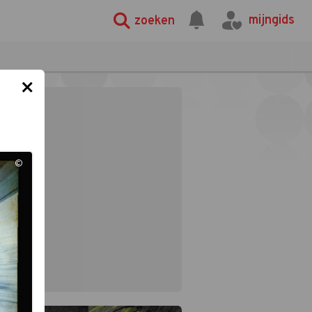
mijngids
zoeken
×
©