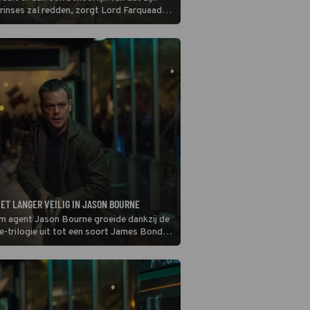
 prinses zal redden, zorgt Lord Farquaad
IET LANGER VEILIG IN JASON BOURNE
m agent Jason Bourne groeide dankzij de
-trilogie uit tot een soort James Bond
: efficiënt en levensgevaarlijk. Na een
negen jaar is hij terug in Jason Bourne.