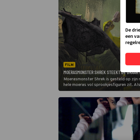
De dri
een va
regelre
FILM
MOERASMONSTER SHREK STEEKT DE DRAAK 
Moerasmonster Shrek is gesteld op zijn ru
hele moeras vol sprookjesfiguren zit. Als
dat Shrek zijn moeras weer voor zichzelf