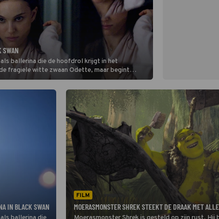
K SWAN
ls ballerina die de hoofdrol krijgt in het
 de fragiele witte zwaan Odette, maar begint
daardige zwarte zwaan.
FILM
NA IN BLACK SWAN
MOERASMONSTER SHREK STEEKT DE DRAAK MET ALLE
ls ballerina die
Moerasmonster Shrek is gesteld op zijn rust. Hij b