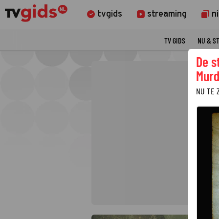
tvgids
streaming
n
TV GIDS
NU & S
De s
Murd
NU TE 