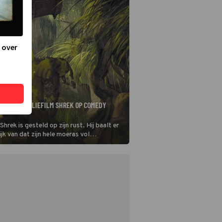
 over
LTIEME FAMILIEFILM SHREK OP COMEDY
rek is gesteld op zijn rust. Hij baalt er
jk van dat zijn hele moeras vol
zit. Als hij een prinses zal redden, zorgt
t Shrek zijn moeras weer voor zichzelf