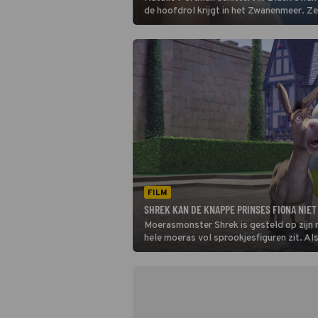
de hoofdrol krijgt in het Zwanenmeer. Ze
personificatie van de fragiele witte zwa
begint steeds meer te lijken op Odile, d
zwarte zwaan.
FILM
SHREK KAN DE KNAPPE PRINSES FIONA NIET
Moerasmonster Shrek is gesteld op zijn ru
hele moeras vol sprookjesfiguren zit. Als
dat Shrek zijn moeras weer voor zichzelf