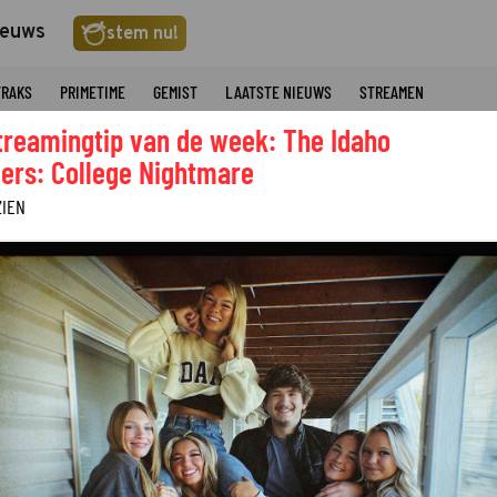
ieuws
stem nu!
TRAKS
PRIMETIME
GEMIST
LAATSTE NIEUWS
STREAMEN
treamingtip van de week: The Idaho
ers: College Nightmare
ZIEN