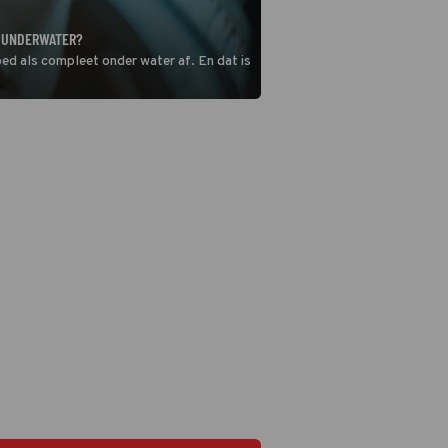
N UNDERWATER?
oed als compleet onder water af. En dat is