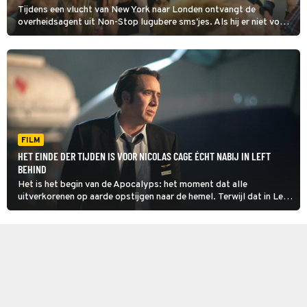
Tijdens een vlucht van New York naar Londen ontvangt de
overheidsagent uit Non-Stop lugubere sms'jes. Als hij er niet voor
zorgt dat de overheid de afzender 150 miljoen dollar betaalt, zal
er iedere twintig minuten een medepassagier sterven.
FILM
HET EINDE DER TIJDEN IS VOOR NICOLAS CAGE ÉCHT NABIJ IN LEFT
BEHIND
Het is het begin van de Apocalyps: het moment dat alle
uitverkorenen op aarde opstijgen naar de hemel. Terwijl dat in Left
Behind gebeurt, moet een piloot zijn vliegtuig veilig aan de grond
zetten.