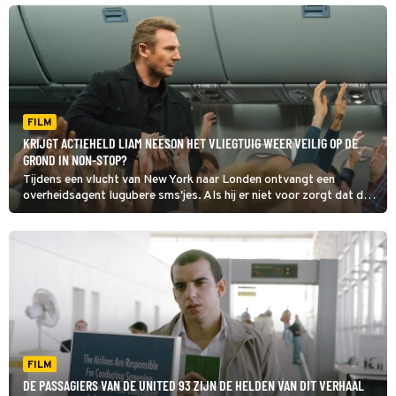
zetten.
FILM
KRIJGT ACTIEHELD LIAM NEESON HET VLIEGTUIG WEER VEILIG OP DE
GROND IN NON-STOP?
Tijdens een vlucht van New York naar Londen ontvangt een
overheidsagent lugubere sms'jes. Als hij er niet voor zorgt dat de
overheid de afzender 150 miljoen dollar betaalt, zal er iedere
twintig minuten een medepassagier sterven. Je ziet in Non-Stop
hoe dit afloopt.
FILM
DE PASSAGIERS VAN DE UNITED 93 ZIJN DE HELDEN VAN DIT VERHAAL