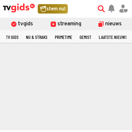
stem nu!
tvgids
streaming
nieuws
TV GIDS
NU & STRAKS
PRIMETIME
GEMIST
LAATSTE NIEUWS