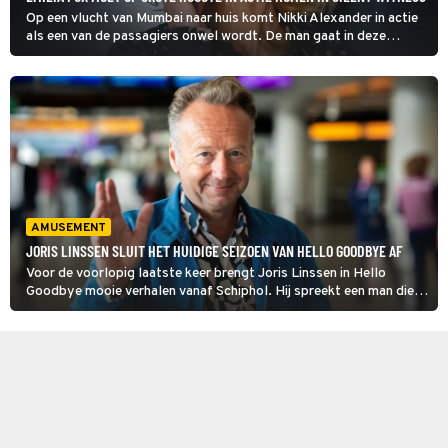
Op een vlucht van Mumbai naar huis komt Nikki Alexander in actie
als een van de passagiers onwel wordt. De man gaat in deze
aflevering van Silent Witness zo snel achteruit dat Nikki vreest
voor een dodelijk virus, dat zich in het vliegtuig kan verspreiden.
AMUSEMENT
JORIS LINSSEN SLUIT HET HUIDIGE SEIZOEN VAN HELLO GOODBYE AF
Voor de voorlopig laatste keer brengt Joris Linssen in Hello
Goodbye mooie verhalen vanaf Schiphol. Hij spreekt een man die
een betere band met zijn steeds meer vergetende vader heeft
gekregen. Ook babynieuws en een sterke zussenband.