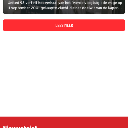
United 93 vertelt het verhaal van het ‘vierde vliegtuig’; de enige op
11 september 2001 gekaapte vlucht die het doelwit van de kapers
niet bereikte. Dat was te danken aan de passagiers.
LEES MEER