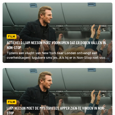
FILM
ACTIEHELD LIAM NEESON MOET VOORKOMEN DAT ER DODEN VALLEN IN
NON-STOP
Tijdens een vlucht van New York naar Londen ontvangt een
overheidsagent lugubere sms'jes. Als hij er in Non-Stop niet voor
zorgt dat de overheid de afzender 150 miljoen dollar betaalt, zal
er iedere twintig minuten een medepassagier sterven.
FILM
LIAM NEESON MOET DE MYSTERIEUZE APP'ER ZIEN TE VINDEN IN NON-
STOP