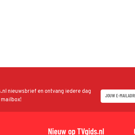
ds.nl nieuwsbrief en ontvang iedere dag
w mailbox!
Nieuw op TVgids.nl