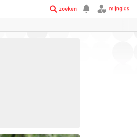
mijngids
zoeken