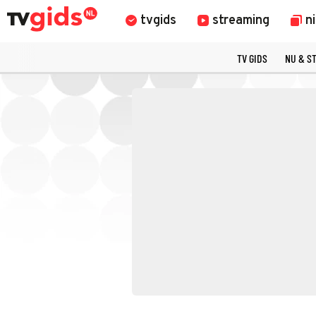
tvgids
streaming
n
TV GIDS
NU & S