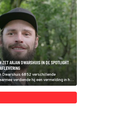
 ZET ARJAN DWARSHUIS IN DE SPOTLIGHT
 AFLEVERING
an Dwarshuis 6852 verschillende
armee verdiende hij een vermelding in het
f World Records. Deze documentaire,
, laat zien hoe hij de wereld rondreisde om
reiken.