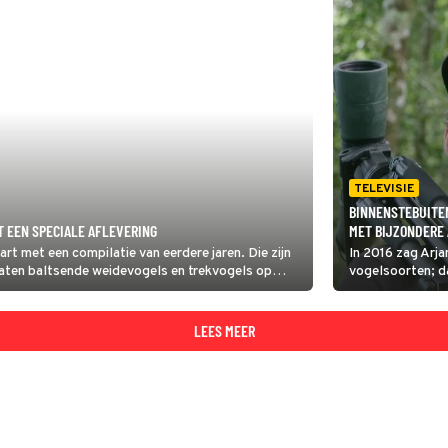
TELEVISIE
BINNENSTEBUITEN
T EEN SPECIALE AFLEVERING
MET BIJZONDERE
rt met een compilatie van eerdere jaren. Die zijn
In 2016 zag Arj
laten baltsende weidevogels en trekvogels op
vogelsoorten; da
derlandse natuur.
Guinness Book o
Arjan's Big Year
dat aantal te be
LEES MEER