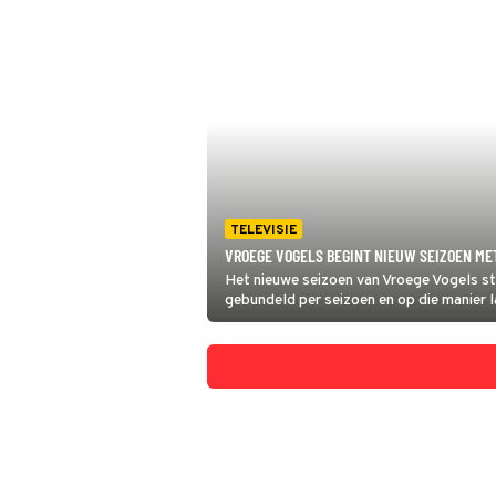
TELEVISIE
VROEGE VOGELS BEGINT NIEUW SEIZOEN ME
Het nieuwe seizoen van Vroege Vogels sta
gebundeld per seizoen en op die manier 
bevroren plassen een jaar zien van de Ne