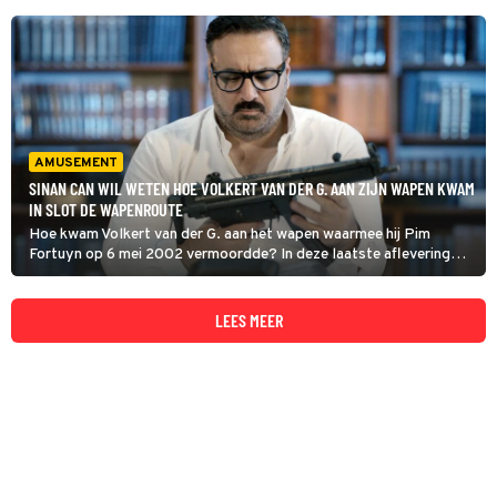
AMUSEMENT
SINAN CAN WIL WETEN HOE VOLKERT VAN DER G. AAN ZIJN WAPEN KWAM
IN SLOT DE WAPENROUTE
Hoe kwam Volkert van der G. aan het wapen waarmee hij Pim
Fortuyn op 6 mei 2002 vermoordde? In deze laatste aflevering
van De Wapenroute volgt Sinan Can de route die deze Spaanse
Firestar M43 voor de moord heeft afgelegd. (HH)
LEES MEER