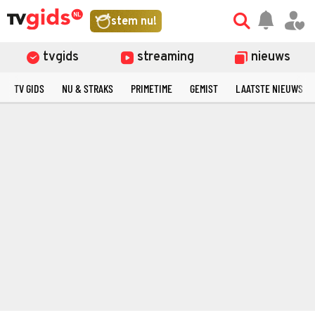
stem nu!
tvgids
streaming
nieuws
TV GIDS
NU & STRAKS
PRIMETIME
GEMIST
LAATSTE NIEUWS