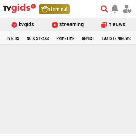
stem nu!
tvgids
streaming
nieuws
TV GIDS
NU & STRAKS
PRIMETIME
GEMIST
LAATSTE NIEUWS