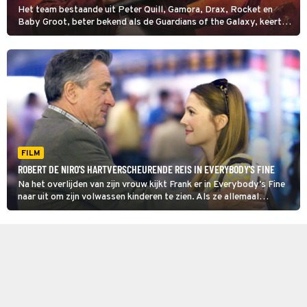
Het team bestaande uit Peter Quill, Gamora, Drax, Rocket en
Baby Groot, beter bekend als de Guardians of the Galaxy, keert
terug met een nieuw avontuur in Guardians of the Galaxy Vol. 2.
FILM
ROBERT DE NIRO'S HARTVERSCHEURENDE REIS IN EVERYBODY'S FINE
Na het overlijden van zijn vrouw kijkt Frank er in Everybody's Fine
naar uit om zijn volwassen kinderen te zien. Als ze allemaal
afzeggen, besluit hij ze op te zoeken. Tijdens de roadtrip leert hij
veel over hen en zichzelf.