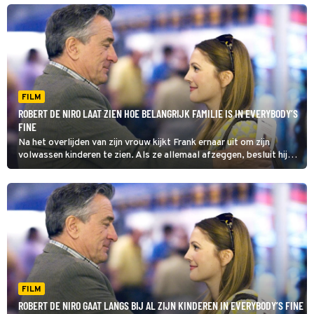
FILM
ROBERT DE NIRO LAAT ZIEN HOE BELANGRIJK FAMILIE IS IN EVERYBODY’S
FINE
Na het overlijden van zijn vrouw kijkt Frank ernaar uit om zijn
volwassen kinderen te zien. Als ze allemaal afzeggen, besluit hij
in Everbody's Fine ze op te zoeken. Tijdens de roadtrip leert hij
veel over hen en zichzelf.
FILM
ROBERT DE NIRO GAAT LANGS BIJ AL ZIJN KINDEREN IN EVERYBODY’S FINE