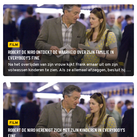
FILM
ROBERT DE NIRO ONTDEKT DE WAARHEID OVER ZIJN FAMILIE IN
EVERYBODY'S FINE
Na het overlijden van zijn vrouw kijkt Frank ernaar uit om zijn
volwassen kinderen te zien. Als ze allemaal afzeggen, besluit hij ze
op te zoeken. Tijdens de roadtrip leert hij in Everybody's Fine veel
over hen en zichzelf.
FILM
ROBERT DE NIRO HERENIGT ZICH MET ZIJN KINDEREN IN EVERYBODY'S
FINE