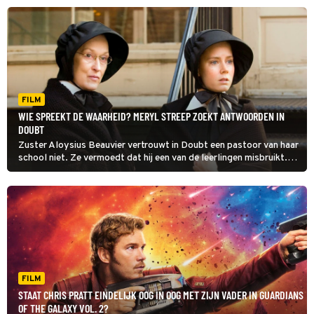
avontuur.
FILM
WIE SPREEKT DE WAARHEID? MERYL STREEP ZOEKT ANTWOORDEN IN
DOUBT
Zuster Aloysius Beauvier vertrouwt in Doubt een pastoor van haar
school niet. Ze vermoedt dat hij een van de leerlingen misbruikt.
Kloppen die vermoedens?
FILM
STAAT CHRIS PRATT EINDELIJK OOG IN OOG MET ZIJN VADER IN GUARDIANS
OF THE GALAXY VOL. 2?