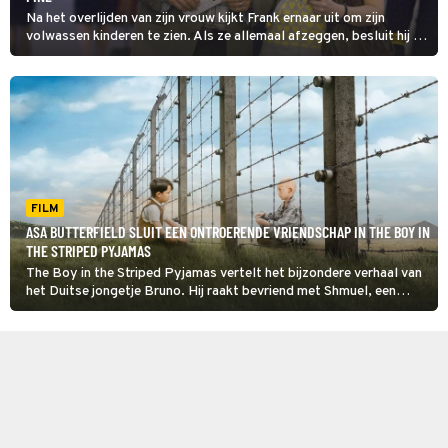
Na het overlijden van zijn vrouw kijkt Frank ernaar uit om zijn
volwassen kinderen te zien. Als ze allemaal afzeggen, besluit hij ze
op te zoeken. Tijdens de roadtrip leert hij in Everybody's Fine veel
over hen en zichzelf.
FILM
ASA BUTTERFIELD SLUIT EEN ONTROERENDE VRIENDSCHAP IN THE BOY IN
THE STRIPED PYJAMAS
The Boy in the Striped Pyjamas vertelt het bijzondere verhaal van
het Duitse jongetje Bruno. Hij raakt bevriend met Shmuel, een
Joods jongetje dat vastzit in een concentratiekamp.