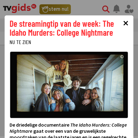
stem nu!
×
De streamingtip van de week: The
tvgids
streaming
nieuws
Idaho Murders: College Nightmare
TV GIDS
NU & STRAKS
PRIMETIME
GEMIST
LAATSTE NIEUWS
NU TE ZIEN
©
De driedelige documentaire
The Idaho Murders: College
Nightmare
gaat over een van de gruwelijkste
moordzaken van de laatste jaren en is een regelrechte