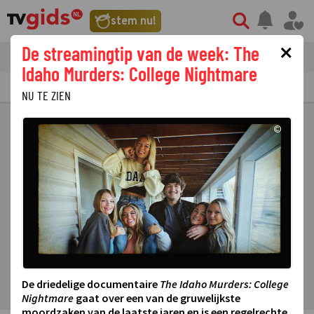
stem nu!
×
De streamingtip van de week: The
tvgids
streaming
nieuws
Idaho Murders: College Nightmare
TV GIDS
NU & STRAKS
PRIMETIME
GEMIST
LAATSTE NIEUWS
NU TE ZIEN
©
De driedelige documentaire
The Idaho Murders: College
Nightmare
gaat over een van de gruwelijkste
moordzaken van de laatste jaren en is een regelrechte