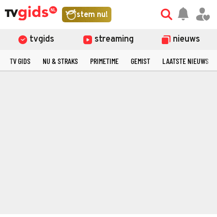
stem nu!
tvgids
streaming
nieuws
TV GIDS
NU & STRAKS
PRIMETIME
GEMIST
LAATSTE NIEUWS