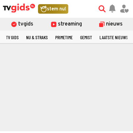
stem nu!
tvgids
streaming
nieuws
TV GIDS
NU & STRAKS
PRIMETIME
GEMIST
LAATSTE NIEUWS