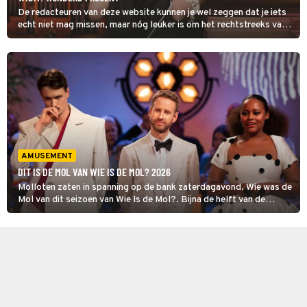
De redacteuren van deze website kunnen je wel zeggen dat je iets
echt niet mag missen, maar nóg leuker is om het rechtstreeks van
de tv-sterren zelf te horen. Vandaag is Eva Eikhout aan de beurt.
AMUSEMENT
DIT IS DE MOL VAN WIE IS DE MOL? 2026
Molloten zaten in spanning op de bank zaterdagavond. Wie was de
Mol van dit seizoen van Wie Is de Mol?. Bijna de helft van de
appgebruikers zat op Bram Krikke als Mol. Daan Boom volgde als
tweede en Quinty Misiedjan werd het minst verdacht. Maar wie was
het?