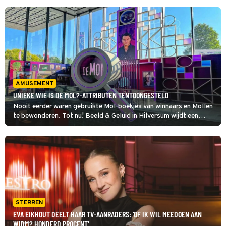
AMUSEMENT
UNIEKE WIE IS DE MOL?-ATTRIBUTEN TENTOONGESTELD
Nooit eerder waren gebruikte Mol-boekjes van winnaars en Mollen
te bewonderen. Tot nu! Beeld & Geluid in Hilversum wijdt een
tentoonstelling aan attributen uit het programma Wie is de Mol?.
STERREN
EVA EIKHOUT DEELT HAAR TV-AANRADERS: 'OF IK WIL MEEDOEN AAN
WIDM? HONDERD PROCENT'