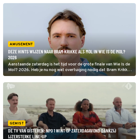
AMUSEMENT
DEZE HINTS WIJZEN NAAR BRAM KRIKKE ALS MOL IN WIE IS DE MOL?
2026
Aanstaande zaterdag is het tijd voor de grote finale van Wie Is de
Mol? 2026. Heb je nu nog wat overtuiging nodig dat Bram Krikke
de Mol is? Dan moet je goed opletten!
GEMIST
DE TV VAN GISTEREN: NPO 1 WINT OP ZATERDAGAVOND DANKZIJ
IJZERSTERKE LINE-UP