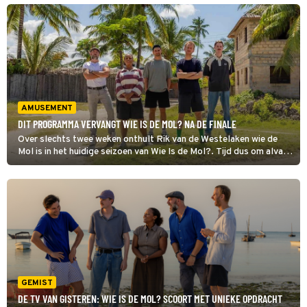
duidelijk wie de finalisten van dit seizoen zijn.
AMUSEMENT
DIT PROGRAMMA VERVANGT WIE IS DE MOL? NA DE FINALE
Over slechts twee weken onthult Rik van de Westelaken wie de
Mol is in het huidige seizoen van Wie Is de Mol?. Tijd dus om alvast
vooruit te kijken: welk programma is daarna iedere zaterdag om
20:30 uur te zien op NPO 1?
GEMIST
DE TV VAN GISTEREN: WIE IS DE MOL? SCOORT MET UNIEKE OPDRACHT