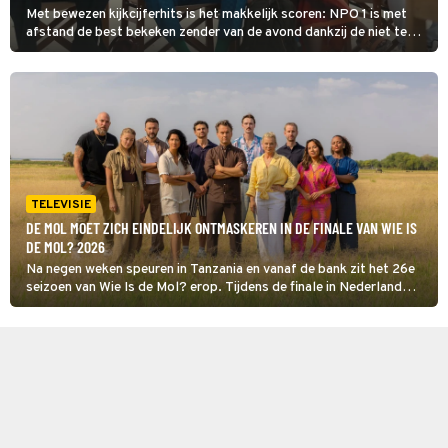
Met bewezen kijkcijferhits is het makkelijk scoren: NPO 1 is met
afstand de best bekeken zender van de avond dankzij de niet te
kloppen combinatie Wie is de Mol? en Even tot hier.
TELEVISIE
DE MOL MOET ZICH EINDELIJK ONTMASKEREN IN DE FINALE VAN WIE IS
DE MOL? 2026
Na negen weken speuren in Tanzania en vanaf de bank zit het 26e
seizoen van Wie Is de Mol? erop. Tijdens de finale in Nederland
maakt de Mol zich bekend en wordt het duidelijk welke hints
verwezen naar zijn of haar identiteit.