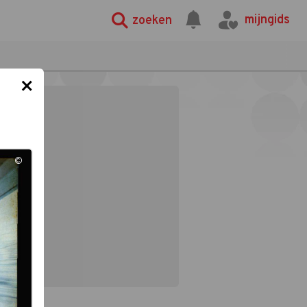
mijngids
zoeken
×
©