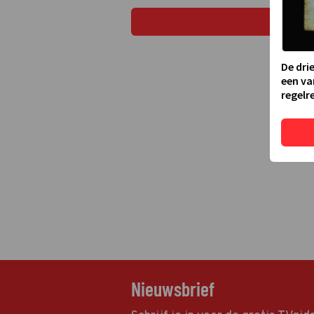
De dri
een va
regelre
Nieuwsbrief