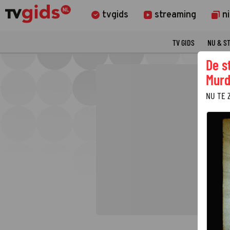
tvgids
streaming
n
TV GIDS
NU & S
De s
Murd
NU TE 