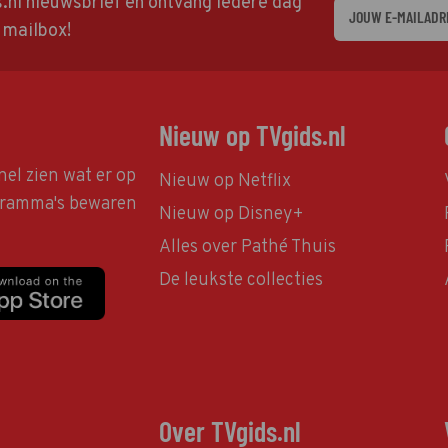
ds.nl nieuwsbrief en ontvang iedere dag
w mailbox!
Nieuw op TVgids.nl
nel zien wat er op
Nieuw op Netflix
ogramma's bewaren
Nieuw op Disney+
Alles over Pathé Thuis
De leukste collecties
Over TVgids.nl