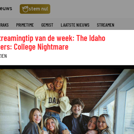
ieuws
stem nu!
TRAKS
PRIMETIME
GEMIST
LAATSTE NIEUWS
STREAMEN
treamingtip van de week: The Idaho
ers: College Nightmare
ZIEN