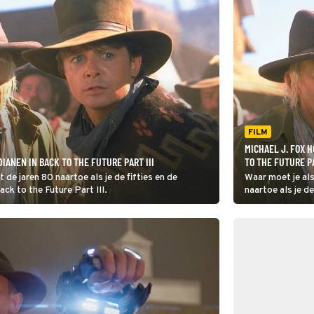
FILM
MICHAEL J. FOX 
IANEN IN BACK TO THE FUTURE PART III
TO THE FUTURE PA
t de jaren 80 naartoe als je de fifties en de
Waar moet je als
ck to the Future Part III.
naartoe als je d
ziet het in Back 