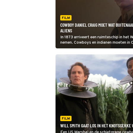
FILM
COWBOY DANIEL CRAIG MOET WAT BUITENAA
ALIENS
In 1873 arriveert een ruimteschip in het 
nemen. Cowboys en indianen moeten in 
vijand.
FILM
WILL SMITH GAAT LOS IN HET KNOTSGEKKE
Een US Marshal en de schietgrage cow