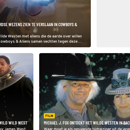
RDSE WEZENS ZIEN TE VERSLAAN IN COWBOYS &
Wilde Westen met aliens die de aarde over willen
Cowboys & Aliens samen vechten tegen deze
FILM
 WILD WILD WEST
MICHAEL J. FOX ONTDEKT HET WILDE WESTEN IN BACK
boy James West
Waar moet je als gesjeesde tijdreiziger uit de jare