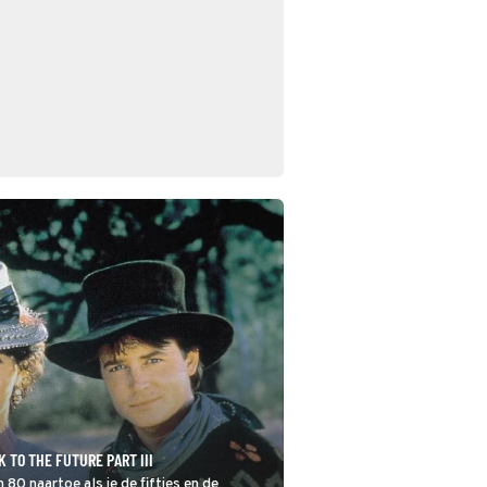
 TO THE FUTURE PART III
n 80 naartoe als je de fifties en de