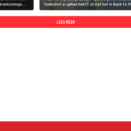
 krankzinnige
toekomst al gehad hebt? Je ziet het in Back to th
eeft.
LEES MEER