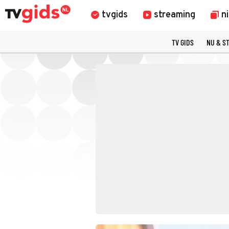
tvgids
streaming
n
TV GIDS
NU & S