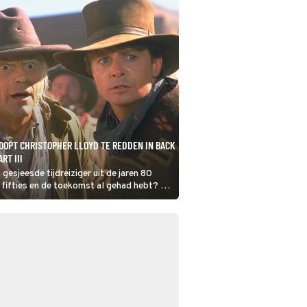
HOOPT CHRISTOPHER LLOYD TE REDDEN IN BACK
RT III
 gesjeesde tijdreiziger uit de jaren 80
e fifties en de toekomst al gehad hebt? Je
to the Future Part III.