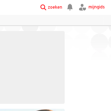
mijngids
zoeken