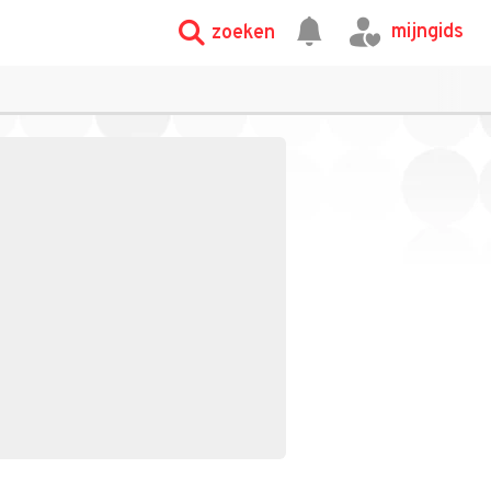
mijngids
zoeken