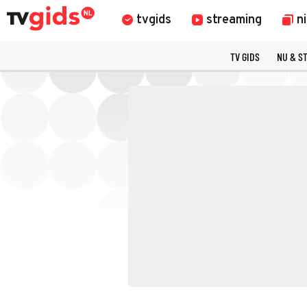
tvgids
streaming
n
TV GIDS
NU & S