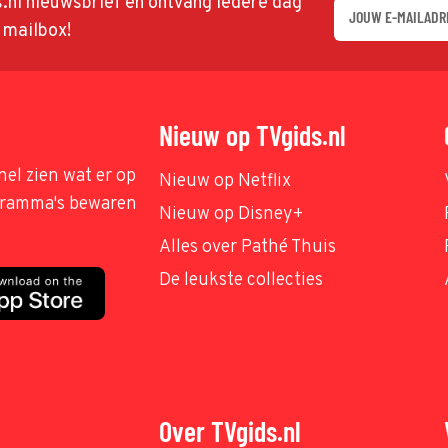
ds.nl nieuwsbrief en ontvang iedere dag
w mailbox!
Nieuw op TVgids.nl
nel zien wat er op
Nieuw op Netflix
ogramma's bewaren
Nieuw op Disney+
Alles over Pathé Thuis
De leukste collecties
Over TVgids.nl