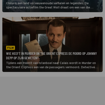
China is een land vol eeuwenoude verhalen en legendes. De
spectaculaire actiefilm the Great Wall draait om een van die
legendes. En om Matt Damon.
FILM
WIE HEEFT IN MURDER ON THE ORIENT EXPRESS DE MOORD OP JOHNNY
DEPP OP ZIJN GEWETEN?
Tijdens een treinrit van Istanboel naar Calais wordt in Murder on
the Orient Express een van de passagiers vermoord. Detective
Hercule Poirot en zijn snor gaan uitzoeken wie van de andere
treinreizigers de dader is.