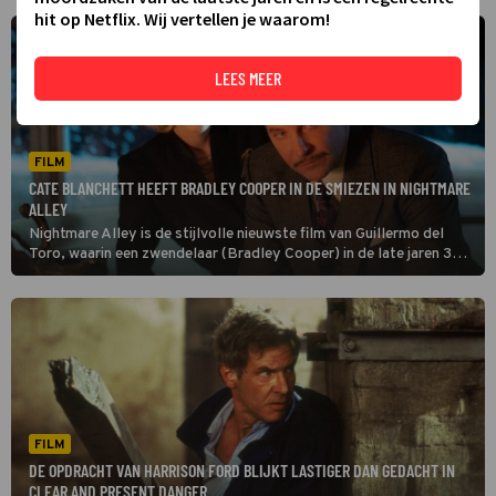
hit op Netflix. Wij vertellen je waarom!
LEES MEER
FILM
CATE BLANCHETT HEEFT BRADLEY COOPER IN DE SMIEZEN IN NIGHTMARE
ALLEY
Nightmare Alley is de stijlvolle nieuwste film van Guillermo del
Toro, waarin een zwendelaar (Bradley Cooper) in de late jaren 30
de New Yorkse elite probeert op te lichten en een mysterieuze
psychiater (Cate Blanchett) hem in de smiezen heeft.
FILM
DE OPDRACHT VAN HARRISON FORD BLIJKT LASTIGER DAN GEDACHT IN
CLEAR AND PRESENT DANGER