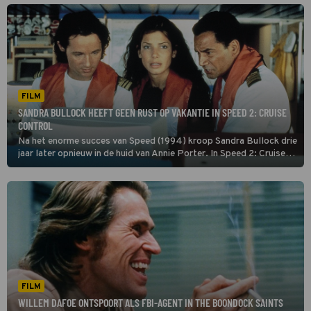
FILM
SANDRA BULLOCK HEEFT GEEN RUST OP VAKANTIE IN SPEED 2: CRUISE
CONTROL
Na het enorme succes van Speed (1994) kroop Sandra Bullock drie
jaar later opnieuw in de huid van Annie Porter. In Speed 2: Cruise
Control gaat ze samen met haar vriend een cruise maken.
FILM
WILLEM DAFOE ONTSPOORT ALS FBI-AGENT IN THE BOONDOCK SAINTS