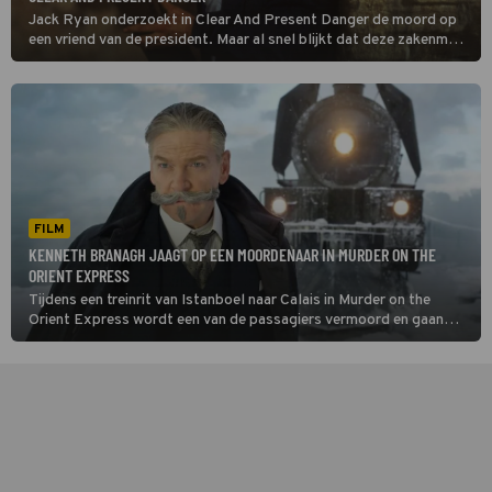
Jack Ryan onderzoekt in Clear And Present Danger de moord op
een vriend van de president. Maar al snel blijkt dat deze zakenman
connecties onderhield met Colombiaanse drugskartels.
FILM
KENNETH BRANAGH JAAGT OP EEN MOORDENAAR IN MURDER ON THE
ORIENT EXPRESS
Tijdens een treinrit van Istanboel naar Calais in Murder on the
Orient Express wordt een van de passagiers vermoord en gaan
detective Hercule Poirot en zijn snor uitzoeken wie van de andere
treinreizigers de dader is.