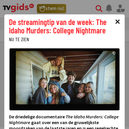
stem nu!
×
De streamingtip van de week: The
tvgids
streaming
nieuws
Idaho Murders: College Nightmare
TV GIDS
NU & STRAKS
PRIMETIME
GEMIST
LAATSTE NIEUWS
NU TE ZIEN
©
De driedelige documentaire
The Idaho Murders: College
Nightmare
gaat over een van de gruwelijkste
moordzaken van de laatste jaren en is een regelrechte