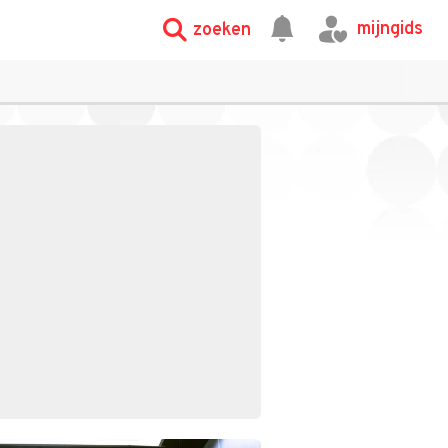
mijngids
zoeken