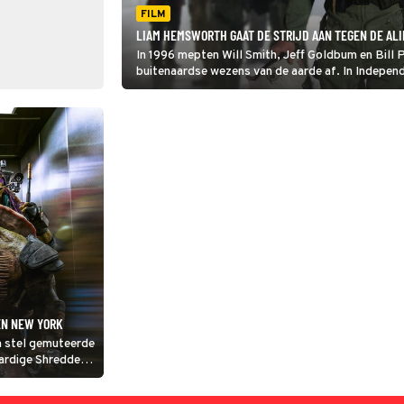
FILM
LIAM HEMSWORTH GAAT DE STRIJD AAN TEGEN DE AL
In 1996 mepten Will Smith, Jeff Goldbum en Bill 
buitenaardse wezens van de aarde af. In Independ
terug.
EN NEW YORK
n stel gemuteerde
ardige Shredder.
ergang?