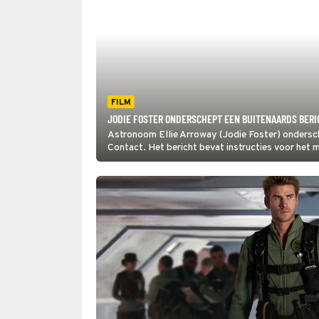
FILM
JODIE FOSTER ONDERSCHEPT EEN BUITENAARDS BERI
Astronoom Ellie Arroway (Jodie Foster) ondersc
Contact. Het bericht bevat instructies voor het 
gereed is, barst de strijd los om wie er aan boord