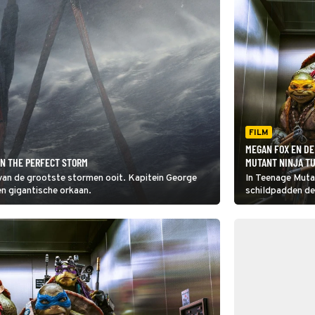
FILM
MEGAN FOX EN DE
IN THE PERFECT STORM
MUTANT NINJA T
van de grootste stormen ooit. Kapitein George
In Teenage Muta
en gigantische orkaan.
schildpadden de
Kunnen ze New 