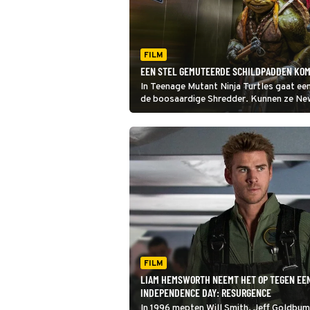
FILM
EEN STEL GEMUTEERDE SCHILDPADDEN KOMT
In Teenage Mutant Ninja Turtles gaat ee
de boosaardige Shredder. Kunnen ze Ne
FILM
LIAM HEMSWORTH NEEMT HET OP TEGEN EEN
INDEPENDENCE DAY: RESURGENCE
In 1996 mepten Will Smith, Jeff Goldbum