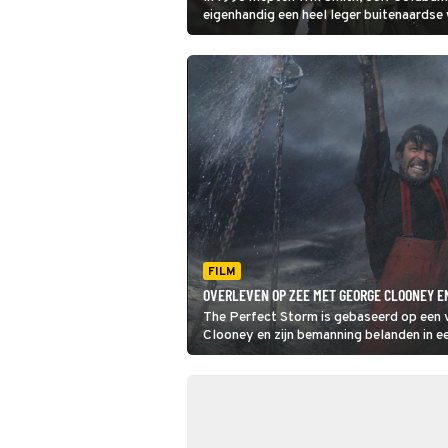
eigenhandig een heel leger buitenaardse
aarde af. In Independence Day: Resurgenc
terug.
FILM
OVERLEVEN OP ZEE MET GEORGE CLOONEY E
The Perfect Storm is gebaseerd op een 
Clooney en zijn bemanning belanden in e