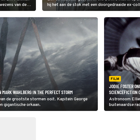
 wezens van de
hij het aan de stok met een doorgedraaide ex-col
e zijn de aliens
FILM
JODIE FOSTER ON
N MARK WAHLBERG IN THE PERFECT STORM
SCIENCEFICTION 
van de grootste stormen ooit. Kapitein George
Astronoom Ellie
en gigantische orkaan.
buitenaardse ra
instructies voor
schip gereed is,
mag.