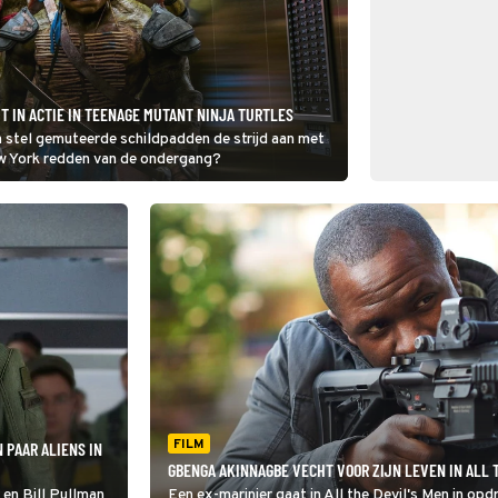
 IN ACTIE IN TEENAGE MUTANT NINJA TURTLES
n stel gemuteerde schildpadden de strijd aan met
w York redden van de ondergang?
FILM
 PAAR ALIENS IN
GBENGA AKINNAGBE VECHT VOOR ZIJN LEVEN IN ALL 
 en Bill Pullman
Een ex-marinier gaat in All the Devil's Men in opd