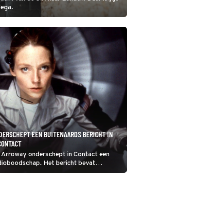
lega.
DERSCHEPT EEN BUITENAARDS BERICHT IN
CONTACT
 Arroway onderschept in Contact een
dioboodschap. Het bericht bevat
 het maken van een ruimteschip. Als het
 barst de strijd los om wie er aan boord