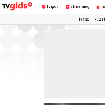
tvgids
streaming
n
TV GIDS
NU & S