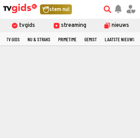
stem nu!
tvgids
streaming
nieuws
TV GIDS
NU & STRAKS
PRIMETIME
GEMIST
LAATSTE NIEUWS