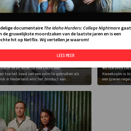
edelige documentaire
The Idaho Murders: College Nightmare
gaat
n de gruwelijkste moordzaken van de laatste jaren en is een
chte hit op Netflix. Wij vertellen je waarom!
LEES MEER
AMUSEMENT
DE REDACTIE VAN
KIJKJE IN DE WERELD VAN ZALMZAAD
WETEN OVER ZAL
 toe het zaad van een zalm te gebruiken als
Kweekzalm is lic
ok in Nederland wint het product aan
een ijzeren rege
el in zalmsperma? Het Keuringsdienst van Waarde-
redactie van Ke
gaat, blijkt dat
waar de vis van