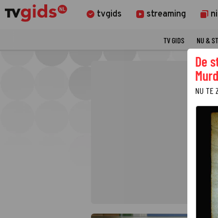
tvgids
streaming
n
TV GIDS
NU & S
De s
Murd
NU TE 