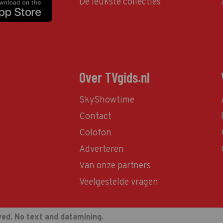
De leukste collecties
Over TVgids.nl
SkyShowtime
Contact
Colofon
Adverteren
Van onze partners
Veelgestelde vragen
ved. No text and datamining.