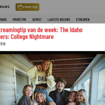
ieuws
stem nu!
TRAKS
PRIMETIME
GEMIST
LAATSTE NIEUWS
STREAMEN
treamingtip van de week: The Idaho
ers: College Nightmare
ZIEN