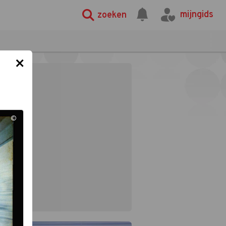
mijngids
zoeken
×
©