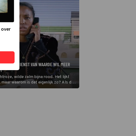
 over
 KEURINGSDIENST VAN WAARDE WIL MEER
M
htroze, wilde zalm bijna rood. Het lijkt
l, maar waarom is dat eigenlijk zo? Als de
uringsdienst van Waarde op onderzoek
 de kleur van zalm niet zoveel zegt over
daan komt.