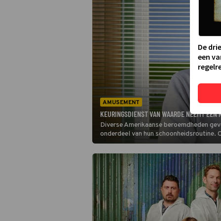
De dri
een va
regelre
AMUSEMENT
KEURINGSDIENST VAN WAARDE NEEMT EEN 
Diverse Amerikaanse beroemdheden geven
onderdeel van hun schoonheidsroutine. O
populariteit. Maar hoe werkt deze hand
team gaat op onderzoek uit.