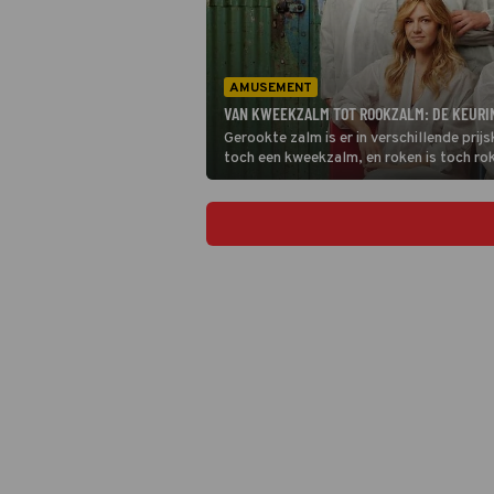
AMUSEMENT
VAN KWEEKZALM TOT ROOKZALM: DE KEURI
Gerookte zalm is er in verschillende prij
toch een kweekzalm, en roken is toch ro
Waarde zoeken het antwoord op een visb