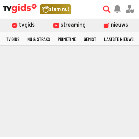
stem nu!
tvgids
streaming
nieuws
TV GIDS
NU & STRAKS
PRIMETIME
GEMIST
LAATSTE NIEUWS