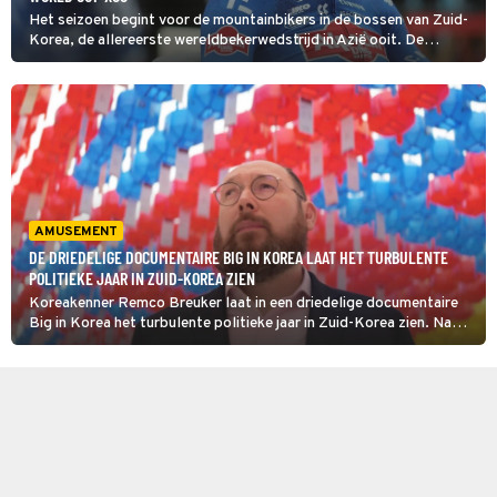
Het seizoen begint voor de mountainbikers in de bossen van Zuid-
Korea, de allereerste wereldbekerwedstrijd in Azië ooit. De
vrouwen en de mannen rijden dit weekend een crosscountry- en een
downhillwedstrijd, waaronder de UCI World Cup XCC (v).
AMUSEMENT
DE DRIEDELIGE DOCUMENTAIRE BIG IN KOREA LAAT HET TURBULENTE
POLITIEKE JAAR IN ZUID-KOREA ZIEN
Koreakenner Remco Breuker laat in een driedelige documentaire
Big in Korea het turbulente politieke jaar in Zuid-Korea zien. Na
een onverwachte poging tot staatsgreep waren de verkiezingen
extra spannend voor het Aziatische land.