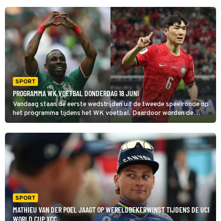
SPORT
PROGRAMMA WK VOETBAL DONDERDAG 18 JUNI
Vandaag staan de eerste wedstrijden uit de tweede speelronde op
het programma tijdens het WK voetbal. Daardoor worden de
belangen direct groter: ploegen kunnen een flinke stap richting de
knock-outfase zetten, maar ook in de problemen komen na een
tweede misstap.
SPORT
MATHIEU VAN DER POEL JAAGT OP WERELDBEKERWINST TIJDENS DE UCI
WORLD CUP XCC