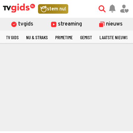
stem nu!
tvgids
streaming
nieuws
TV GIDS
NU & STRAKS
PRIMETIME
GEMIST
LAATSTE NIEUWS