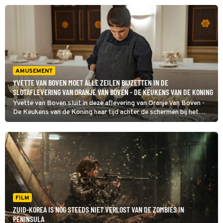
AMUSEMENT
YVETTE VAN BOVEN MOET ALLE ZEILEN BIJZETTEN IN DE
SLOTAFLEVERING VAN ORANJE VAN BOVEN - DE KEUKENS VAN DE KONING
Yvette van Boven sluit in deze aflevering van Oranje Van Boven -
De Keukens van de Koning haar tijd achter de schermen bij het
Koninklijk Huis af met het staatsbezoek van de Zuid-Koreaanse
president. Hiervoor is alles tot in de puntjes geregeld. Verloopt
het staatsbanket zonder misstappen?
FILM
ZUID-KOREA IS NOG STEEDS NIET VERLOST VAN DE ZOMBIES IN
PENINSULA