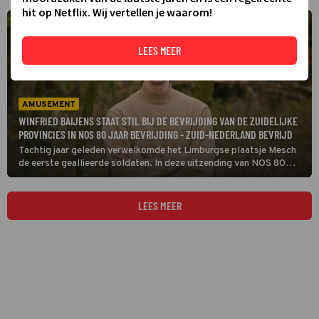
hit op Netflix. Wij vertellen je waarom!
LEES MEER
AMUSEMENT
WINFRIED BAIJENS STAAT STIL BIJ DE BEVRIJDING VAN DE ZUIDELIJKE
PROVINCIES IN NOS 80 JAAR BEVRIJDING - ZUID-NEDERLAND BEVRIJD
Tachtig jaar geleden verwelkomde het Limburgse plaatsje Mesch
de eerste geallieerde soldaten. In deze uitzending van NOS 80
Jaar Bevrijding - Zuid-Nederland Bevrijd staat Winfried Baijens
uitgebreid stil bij de eerste maand van de Nederlandse bevrijding,
september 1944.
LEES MEER