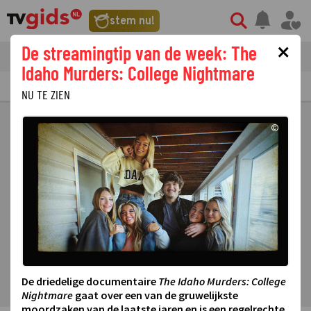
stem nu!
×
De streamingtip van de week: The
tvgids
streaming
nieuws
Idaho Murders: College Nightmare
TV GIDS
NU & STRAKS
PRIMETIME
GEMIST
LAATSTE NIEUWS
NU TE ZIEN
©
De driedelige documentaire
The Idaho Murders: College
Nightmare
gaat over een van de gruwelijkste
moordzaken van de laatste jaren en is een regelrechte