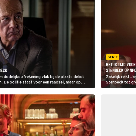
SERIE
HET IS TIJD VOO
BECK
STENBECK OP NPO
 dodelijke afrekening vlak bij de plaats delict
Zakelijk reikt J
 De politie staat voor een raadsel, maar op
Stenbeck tot gr
kerde wreker actief is.
voor de wind. Zij
voortdurend van 
Luxemburg en v