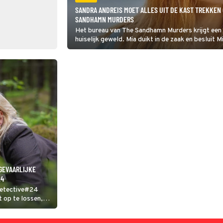
SANDRA ANDREIS MOET ALLES UIT DE KAST TREKKEN 
SANDHAMN MURDERS
Het bureau van The Sandhamn Murders krijgt een 
huiselijk geweld. Mia duikt in de zaak en besluit 
opgenomen in het ziekenhuis, te redden van haa
 GEVAARLIJKE
24
 Detective#24
t op te lossen,
ls hij een
ij de zaak