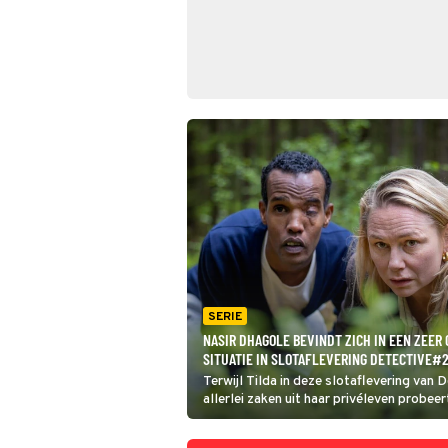
SERIE
NASIR DHAGOLE BEVINDT ZICH IN EEN ZEER
SITUATIE IN SLOTAFLEVERING DETECTIVE#
Terwijl Tilda in deze slotaflevering van
allerlei zaken uit haar privéleven probeer
komt Ibrahinn in een gevaarlijke situatie a
ontdekking doet in een moordzaak. Kan h