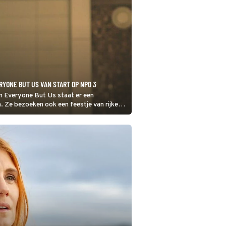
YONE BUT US VAN START OP NPO 3
an Everyone But Us staat er een
. Ze bezoeken ook een feestje van rijke
's ex op de stoep staat.