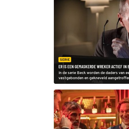
SERIE
ER IS EEN GEMASKERDE WREKER ACTIEF IN 
In de serie Beck worden de daders van een
vastgebonden en gekneveld aangetroffen.
straat gaat het gerucht dat er een gemas