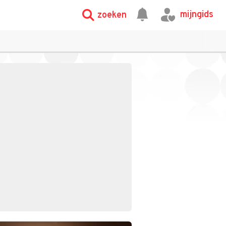
mijngids
zoeken