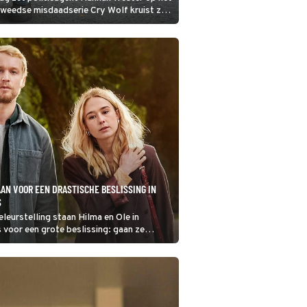
 Zweedse misdaadserie Cry Wolf kruist ze
ar.
AAN VOOR EEN DRASTISCHE BESLISSING IN
S
eleurstelling staan Hilma en Ole in
 voor een grote beslissing: gaan ze
 ieder voor zich? Als Ole de verkoop van
len, treft hij een nogal aparte makelaar
ring.