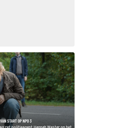
VAN START OP NPO 3
ag zet politieagent Hannah Wester op het