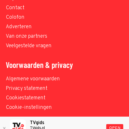
Contact
Colofon
Adverteren
Van onze partners
Veelgestelde vragen
Voorwaarden & privacy
Algemene voorwaarden
Privacy statement
Cookiestatement
Cookie-instellingen
TVgids
© TVgids.nl 2026 - All rights reserved. No text and
OPEN
TVgids.nl