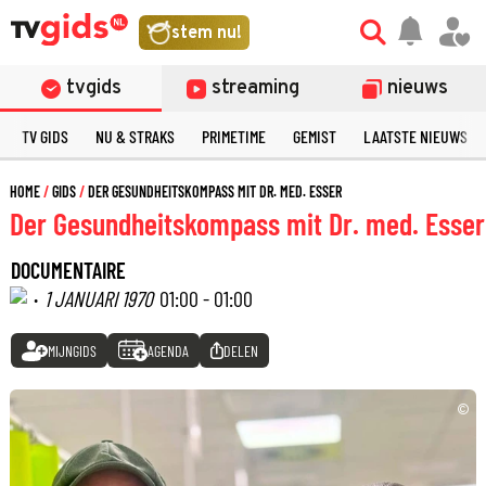
stem nu!
tvgids
streaming
nieuws
TV GIDS
NU & STRAKS
PRIMETIME
GEMIST
LAATSTE NIEUWS
HOME
GIDS
DER GESUNDHEITSKOMPASS MIT DR. MED. ESSER
Der Gesundheitskompass mit Dr. med. Esser
DOCUMENTAIRE
·
1 JANUARI 1970
01:00 - 01:00
MIJNGIDS
AGENDA
DELEN
©