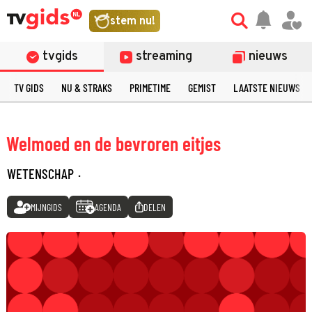
stem nu!
tvgids
streaming
nieuws
TV GIDS
NU & STRAKS
PRIMETIME
GEMIST
LAATSTE NIEUWS
Welmoed en de bevroren eitjes
WETENSCHAP
·
MIJNGIDS
AGENDA
DELEN