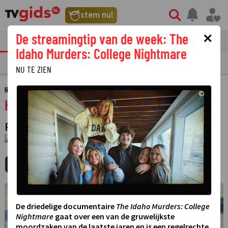
stem nu!
×
De streamingtip van de week: The
tvgids
streaming
nieuws
Idaho Murders: College Nightmare
TV GIDS
NU & STRAKS
PRIMETIME
GEMIST
LAATSTE NIEUWS
NU TE ZIEN
HOME
GIDS
HOLLYWOOD WEAPONS: FACT OR FICTION?
©
Hollywood Weapons: Fact or Fiction?
REALITYSERIE
·
1 JANUARI 1970
01:00 - 01:00
MIJNGIDS
AGENDA
DELEN
©
De driedelige documentaire
The Idaho Murders: College
Nightmare
gaat over een van de gruwelijkste
moordzaken van de laatste jaren en is een regelrechte