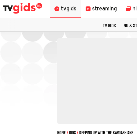
tvgids
streaming
n
TV GIDS
NU & S
HOME
GIDS
KEEPING UP WITH THE KARDASHIANS