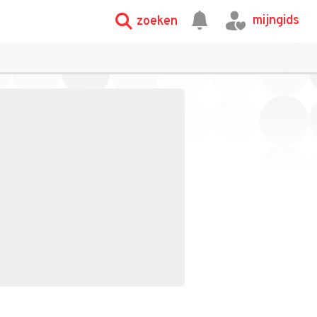
mijngids
zoeken