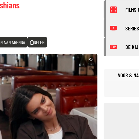
ashians
FILMS 
SERIES
N AAN AGENDA
DELEN
DE KIJ
TIP
©
VOOR & NA