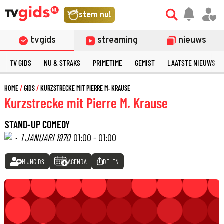
stem nu!
tvgids
streaming
nieuws
TV GIDS
NU & STRAKS
PRIMETIME
GEMIST
LAATSTE NIEUWS
HOME
GIDS
KURZSTRECKE MIT PIERRE M. KRAUSE
Kurzstrecke mit Pierre M. Krause
STAND-UP COMEDY
·
1 JANUARI 1970
01:00 - 01:00
MIJNGIDS
AGENDA
DELEN