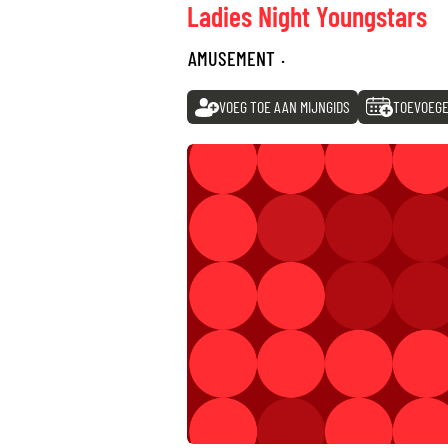
Ladies Night Youngstars
AMUSEMENT
·
VOEG TOE AAN MIJNGIDS
TOEVOEGE