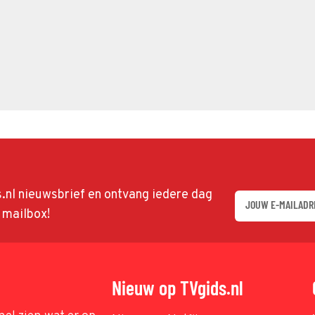
ds.nl nieuwsbrief en ontvang iedere dag
w mailbox!
Nieuw op TVgids.nl