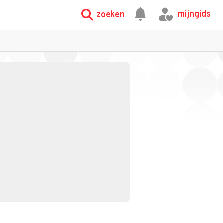
mijngids
zoeken