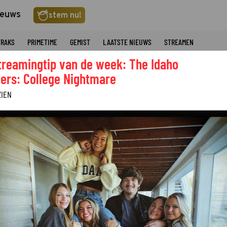
ieuws
stem nu!
TRAKS
PRIMETIME
GEMIST
LAATSTE NIEUWS
STREAMEN
treamingtip van de week: The Idaho
ers: College Nightmare
ZIEN