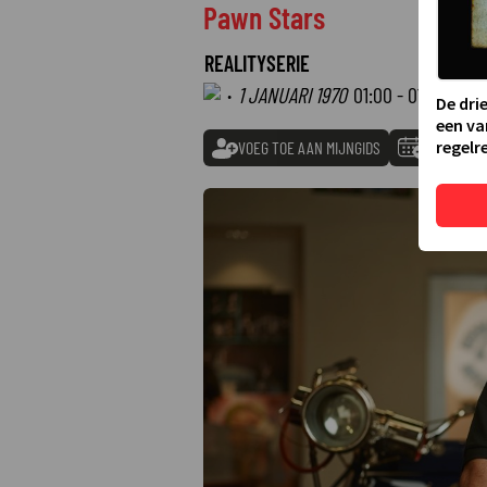
Pawn Stars
REALITYSERIE
·
1 JANUARI 1970
01:00 - 01:00
De dri
een va
regelre
VOEG TOE AAN MIJNGIDS
TOEVOEGE