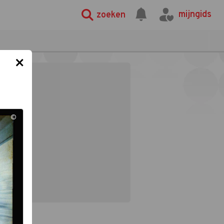
mijngids
zoeken
×
©