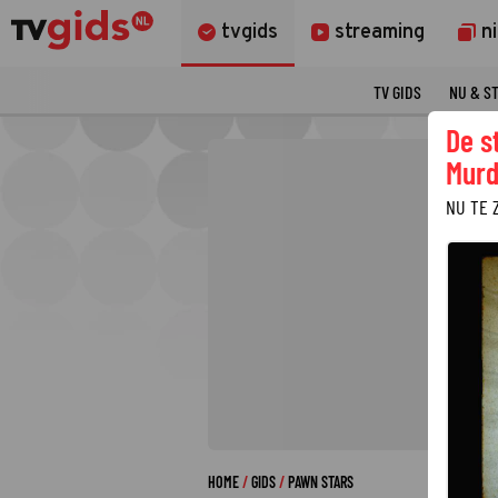
tvgids
streaming
n
TV GIDS
NU & S
De s
Murd
NU TE 
HOME
GIDS
PAWN STARS