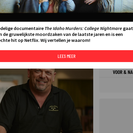
FILMS 
SERIES
edelige documentaire
The Idaho Murders: College Nightmare
gaat
n de gruwelijkste moordzaken van de laatste jaren en is een
chte hit op Netflix. Wij vertellen je waarom!
N AAN AGENDA
DELEN
DE KIJ
TIP
LEES MEER
©
VOOR & NA