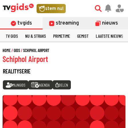
stem nu!
tvgids
streaming
nieuws
TV GIDS
NU & STRAKS
PRIMETIME
GEMIST
LAATSTE NIEUWS
HOME
GIDS
SCHIPHOL AIRPORT
Schiphol Airport
REALITYSERIE
MIJNGIDS
AGENDA
DELEN