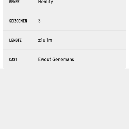
GENRE
Reality
SEIZOENEN
3
LENGTE
±1u 1m
CAST
Ewout Genemans