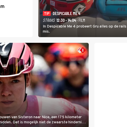
um
DESPICABLE ME 4
TIP
STRAKS
12:30 - 14:04
· FILM
In Despicable Me 4 probeert Gru alles op de rails
mis.
rouwen van Sisteron naar Nice, een 175 kilometer
 midden. Dat is mogelijk niet de zwaarste hindernis,