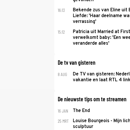
gevonden'
16:13
Bekende zus van Eline uit
Liefde: 'Haar deelname w
verrassing'
15:12
Patricia uit Married at Firs
verwelkomt baby: 'Een we
veranderde alles'
De tv van gisteren
8 AUG
De TV van gisteren: Nederl
vakantie en laat RTL 4 link
De nieuwste tips om te streamen
16 JAN
The End
25 MRT
Louise Bourgeois - Mijn lic
sculptuur