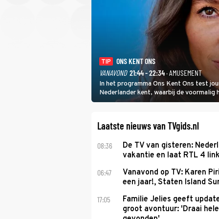
ONS KENT ONS
TIP
VANAVOND
21:44 - 22:34
· AMUSEMENT
In het programma Ons Kent Ons test jou
Nederlander kent, waarbij de voormalig
het samen met rapper Keizer opneemt te
Laatste nieuws van TVgids.nl
08:36
De TV van gisteren: Nederl
vakantie en laat RTL 4 link
06:47
Vanavond op TV: Karen Piri
een jaar!, Staten Island 
17:05
Familie Jelies geeft updat
groot avontuur: 'Draai hel