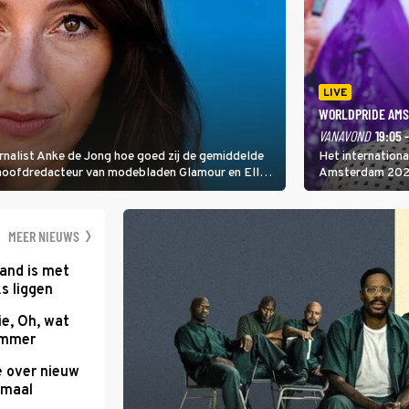
LIVE
WORLDPRIDE AMS
VANAVOND
19:05 
rnalist Anke de Jong hoe goed zij de gemiddelde
Het internation
 hoofdredacteur van modebladen Glamour en Elle
Amsterdam 2026 
gen Edson da Graça en Marc-Marie Huijbregts.
Amsterdamse Mus
optredende artie
wereld als zang
MEER NIEUWS
and is met
s liggen
e, Oh, wat
Summer
e over nieuw
emaal