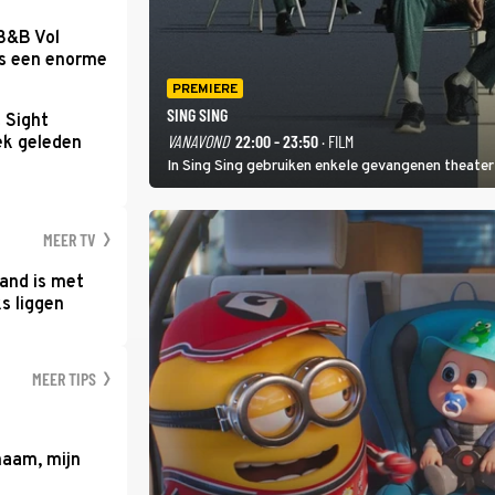
 B&B Vol
as een enorme
PREMIERE
SING SING
t Sight
VANAVOND
22:00 - 23:50
· FILM
ek geleden
In Sing Sing gebruiken enkele gevangenen theater 
MEER TV
and is met
s liggen
MEER TIPS
haam, mijn