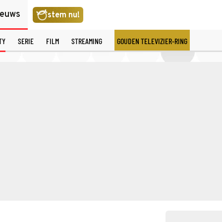
ieuws
stem nu!
TY
SERIE
FILM
STREAMING
GOUDEN TELEVIZIER-RING