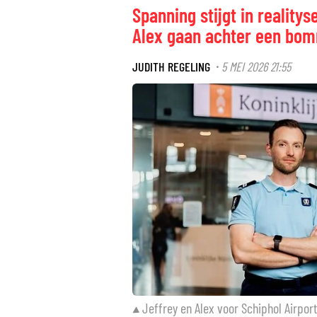
Spanning stijgt in realitys
Alex gaan achter een bom
JUDITH REGELING
5 MEI 2026 21:55
·
Jeffrey en Alex voor Schiphol Airport