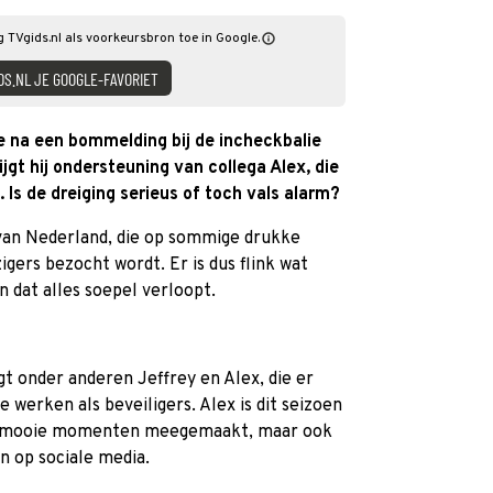
g TVgids.nl als voorkeursbron toe in Google.
DS.NL JE GOOGLE-FAVORIET
e na een bommelding bij de incheckbalie
ijgt hij ondersteuning van collega Alex, die
. Is de dreiging serieus of toch vals alarm?
 van Nederland, die op sommige drukke
ers bezocht wordt. Er is dus flink wat
 dat alles soepel verloopt.
gt onder anderen Jeffrey en Alex, die er
werken als beveiligers. Alex is dit seizoen
en mooie momenten meegemaakt, maar ook
n op sociale media.