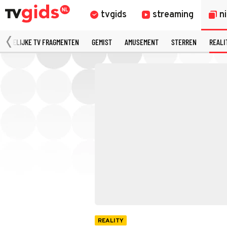
tvgids
streaming
n
MERKELIJKE TV FRAGMENTEN
GEMIST
AMUSEMENT
STERREN
REALI
REALITY