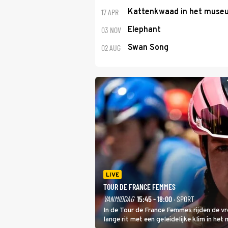
17 APR
Kattenkwaad in het muse
03 NOV
Elephant
02 AUG
Swan Song
LIVE
TOUR DE FRANCE FEMMES
VANMIDDAG
15:45 - 18:00
· SPORT
In de Tour de France Femmes rijden de v
lange rit met een geleidelijke klim in het