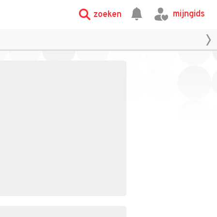
mijngids
zoeken