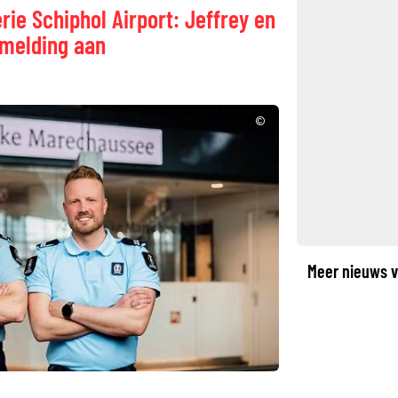
erie Schiphol Airport: Jeffrey en
melding aan
©
Meer nieuws v