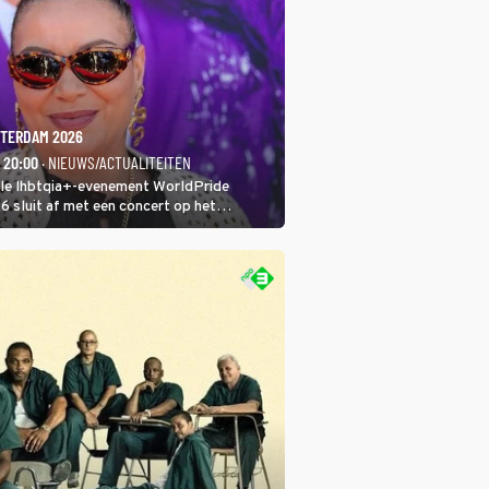
TERDAM 2026
- 20:00
· NIEUWS/ACTUALITEITEN
ale lhbtqia+-evenement WorldPride
sluit af met een concert op het
eumplein. Anita Doth is een van de
sten. In de jaren 90 veroverde ze de
eres van 2Unlimited.