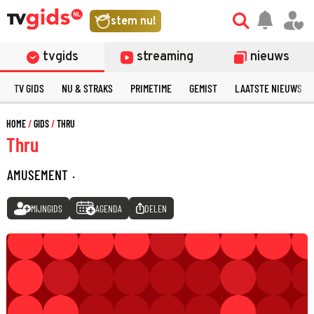
stem nu!
tvgids
streaming
nieuws
TV GIDS
NU & STRAKS
PRIMETIME
GEMIST
LAATSTE NIEUWS
HOME
GIDS
THRU
Thru
AMUSEMENT
·
MIJNGIDS
AGENDA
DELEN