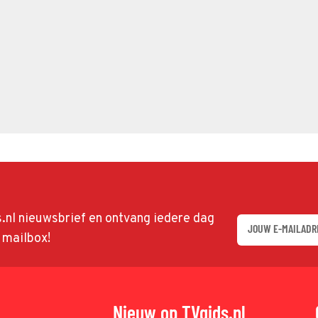
ds.nl nieuwsbrief en ontvang iedere dag
w mailbox!
Nieuw op TVgids.nl