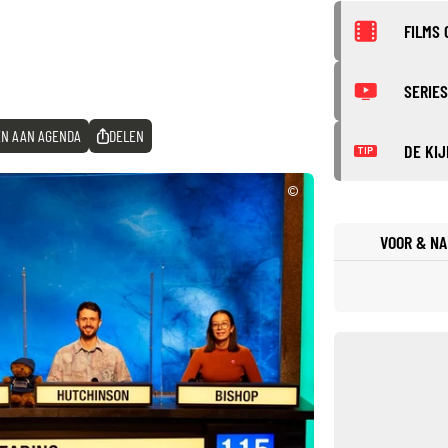
FILMS 
SERIES
N AAN AGENDA
DELEN
DE KIJ
TIP
©
VOOR & NA