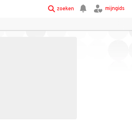
mijngids
zoeken