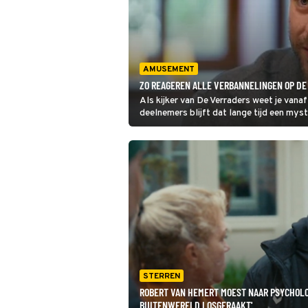
AMUSEMENT
ZO REAGEREN ALLE VERBANNELINGEN OP DE 
Als kijker van De Verraders weet je vana
deelnemers blijft dat lange tijd een mys
zowel de verbannelingen als de vermoord
Verraders.
STERREN
ROBERT VAN HEMERT MOEST NAAR PSYCHOLO
BUITENWERELD LOSGERAAKT'