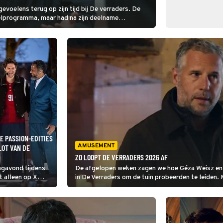
voelens terug op zijn tijd bij De verraders. De
elprogramma, maar had na zijn deelname
ude te worden.
HE PASSION-EDITIES
AMUSEMENT
LOT VAN DE
ZO LOOPT DE VERRADERS 2026 AF
agavond tijdens
De afgelopen weken zagen we hoe Géza Weisz e
t alleen op X
in De Verraders om de tuin probeerden te leiden.
jkamp omschreef
eindoverwinning? We nemen de slotaflevering met