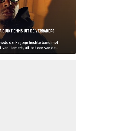
A DUIKT EMMS UIT DE VERRADERS
ede dankzij zijn hechte band met
t van Hemert, uit tot een van de
 het afgelopen seizoen van De
enkort staat hem echter een totaal andere
chten.