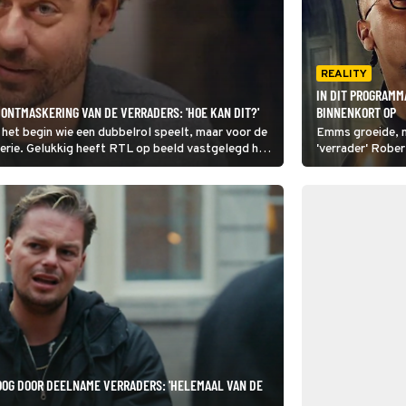
REALITY
IN DIT PROGRAMM
ONTMASKERING VAN DE VERRADERS: 'HOE KAN DIT?'
BINNENKORT OP
f het begin wie een dubbelrol speelt, maar voor de
Emms groeide, m
terie. Gelukkig heeft RTL op beeld vastgelegd hoe
'verrader' Rober
en reageren op de ware identiteit van deze
smaakmakers van
Verraders. Binn
uitdaging te wa
OG DOOR DEELNAME VERRADERS: 'HELEMAAL VAN DE