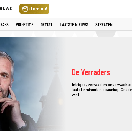
ieuws
stem nu!
TRAKS
PRIMETIME
GEMIST
LAATSTE NIEUWS
STREAMEN
De Verraders
Intriges, verraad en onverwachte
laatste minuut in spanning. Ontde
wint.