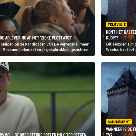
TELEVISIE
KOMT HET KASTEE
DE AFLEVERING AF MET ‘ZIEKE PLOTTWIST’
KLOPT!
 snijden bij de kandidaten van De Verraders, maar
Dit seizoen zijn
jl Beckand helemaal voor geschrokken gezichten.
Waalse kasteel 
het veel Nederl
een half afgebo
gebaseerd is.
AMUSEMENT
WANNEER IS DE F
RS VOL LOF OVER STERKE SPELER MILO TER REEGEN
TV?