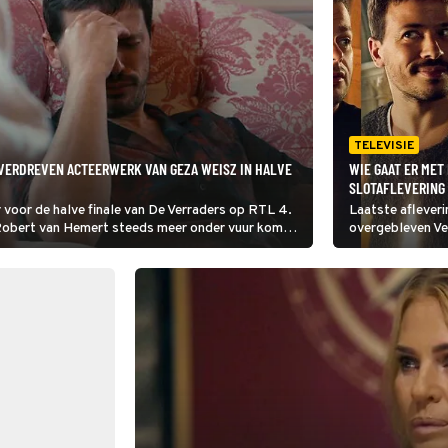
TELEVISIE
 OVERDREVEN ACTEERWERK VAN GEZA WEISZ IN HALVE
WIE GAAT ER MET 
SLOTAFLEVERING
voor de halve finale van De Verraders op RTL 4.
Laatste afleveri
 Robert van Hemert steeds meer onder vuur komen
overgebleven Ve
ordt en er nog twee verraders in het spel zijn.
kunnen winnen. 
zilveren naar hu