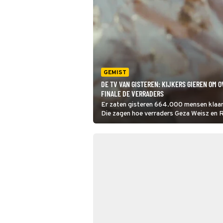
GEMIST
DE TV VAN GISTEREN: KIJKERS GIEREN OM
FINALE DE VERRADERS
Er zaten gisteren 664.000 mensen klaar 
Die zagen hoe verraders Geza Weisz en
te liggen nu het deelnemersveld kleiner w