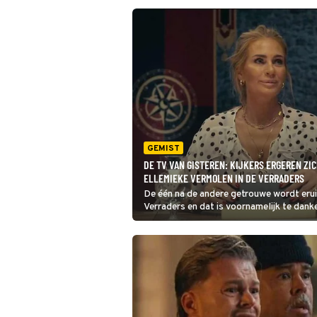
GEMIST
DE TV VAN GISTEREN: KIJKERS ERGEREN ZI
ELLEMIEKE VERMOLEN IN DE VERRADERS
De één na de andere getrouwe wordt erui
Verraders en dat is voornamelijk te dank
Vermolen, want die legt de verdenkingen
verkeerde mensen. Kijkers kunnen het ha
aanzien.