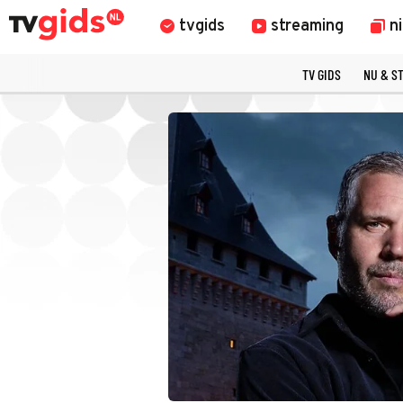
tvgids
streaming
n
TV GIDS
NU & S