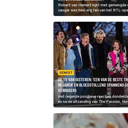
Robert van Hemert kijkt met gemengde ge
zanger was heel erg fan van het RTL-sp
psychologische hulp nodig om weer de o
GEMIST
DE TV VAN GISTEREN: 'EEN VAN DE BESTE T
IN JAREN' EN BLOEDSTOLLEND SPANNEND S
VERRADERS
Het regende positieve reacties donderd
en na de uitzending van The Passion. Nie
waren kijkers enthousiast. Ook Tina Ni
het als de beste editie in jaren.