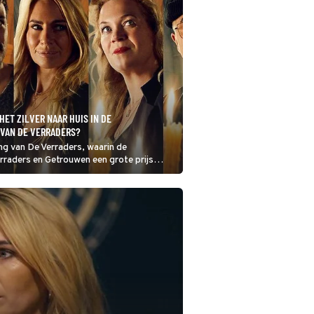
HET ZILVER NAAR HUIS IN DE
 VAN DE VERRADERS?
ng van De Verraders, waarin de
rraders en Getrouwen een grote prijs
Wie-o-wie gaat er met het gewonnen
is?