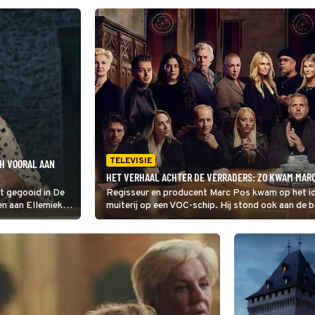
TELEVISIE
CH VOORAL AAN
HET VERHAAL ACHTER DE VERRADERS: ZO KWAM MARC
t gegooid in De
Regisseur en producent Marc Pos kwam op het id
en aan Ellemieke
muiterij op een VOC-schip. Hij stond ook aan de 
 steeds op de
Idols en Het Geheim van de Meester.
ast niet meer