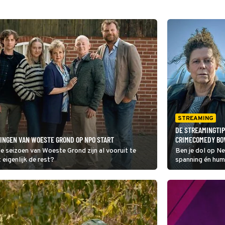
STREAMING
DE STREAMINGTI
RINGEN VAN WOESTE GROND OP NPO START
CRIMECOMEDY BO
de seizoen van Woeste Grond zijn al vooruit te
Ben je dol op Ne
eigenlijk de rest?
spanning én hum
comedy Bovensl