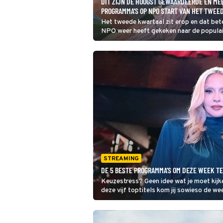
DIT ZIJN DE HOOGST GEWAARDEERDE EN M
PROGRAMMA'S OP NPO START VAN HET TWEE
Het tweede kwartaal zit erop en dat bet
NPO weer heeft gekeken naar de popula
programma’s van de afgelopen maanden.
werden het hoogst gewaardeerd én het
op NPO Start? Wij zetten ze voor je op ee
STREAMING
DE 5 BESTE PROGRAMMA'S OM DEZE WEEK T
Keuzestress? Geen idee wat je moet kijk
deze vijf toptitels kom jij sowieso de we