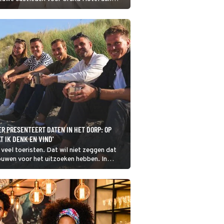
 PRESENTEERT DATEN IN HET DORP: OP
AT IK DENK EN VIND'
eel toeristen. Dat wil niet zeggen dat
ouwen voor het uitzoeken hebben. In
rp: op Texel helpt Emma Wortelboer vier
 zoektocht naar liefde.