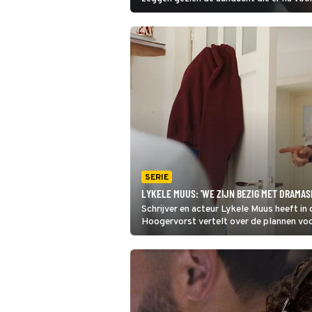
zanger is. Na de speelfilm Michael en de 
documentaire Michael Jackson: The Verd
de NTR nu de driedelige docu Michael Ja
Amerikaanse Tragedie.
SERIE
LYKELE MUUS: 'WE ZIJN BEZIG MET DRAMASE
Schrijver en acteur Lykele Muus heeft i
Hoogervorst vertelt over de plannen voo
Dertigers. 'Iedereen heeft daar wel oren 