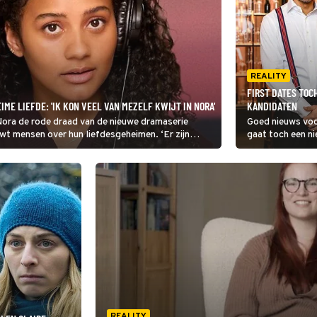
REALITY
FIRST DATES TOC
IME LIEFDE: 'IK KON VEEL VAN MEZELF KWIJT IN NORA'
KANDIDATEN
Nora de rode draad van de nieuwe dramaserie
Goed nieuws voo
wt mensen over hun liefdesgeheimen. ‘Er zijn
gaat toch een n
naar kandidaten 
thema krijgt én 
REALITY