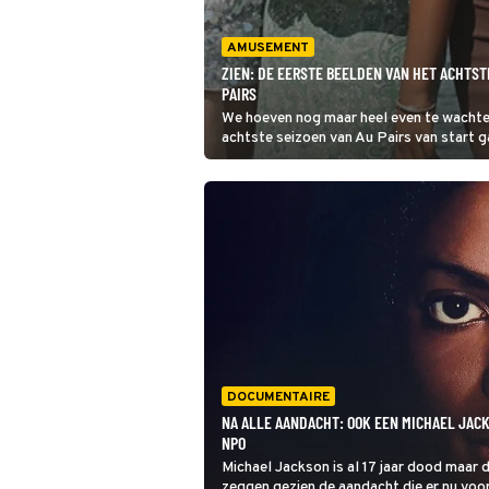
AMUSEMENT
ZIEN: DE EERSTE BEELDEN VAN HET ACHTST
PAIRS
We hoeven nog maar heel even te wachte
achtste seizoen van Au Pairs van star
heeft vandaag de eerste beelden van de 
gedeeld!
DOCUMENTAIRE
NA ALLE AANDACHT: OOK EEN MICHAEL JAC
NPO
Michael Jackson is al 17 jaar dood maar d
zeggen gezien de aandacht die er nu voo