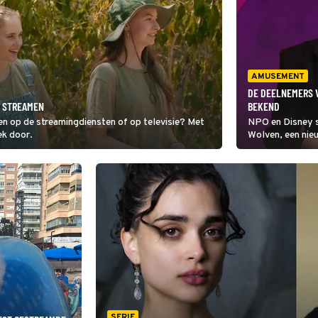
AMUSEMENT
DE DEELNEMERS 
E STREAMEN
BEKEND
en op de streamingdiensten of op televisie? Met
NPO en Disney s
ek door.
Wolven, een nie
centraal staan.
nu eigenlijk aan
SERIE