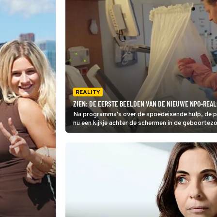
REALITY
ZIEN: DE EERSTE BEELDEN VAN DE NIEUWE NPO-REA
Na programma's over de spoedeisende hulp, de pol
nu een kijkje achter de schermen in de geboortezo
worden acht verloskundigen gevolgd tijdens hun 