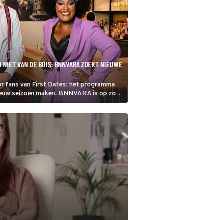
H NIET VAN DE BUIS: BNNVARA ZOEKT NIEUWE
r fans van First Dates: het programma
ieuw seizoen maken. BNNVARA is op zoek
voor het nieuwe seizoen, dat een speciaal
een nieuwe naam: First Dates Beach Club.