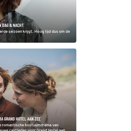
N DAG & NACHT
ierde seizoen krijgt. Hoog tijd dus om de
A GRAND HOTEL AAN ZEE
rste romantische kostuumdrama van
uwe castleden voor Grand Hotel aan