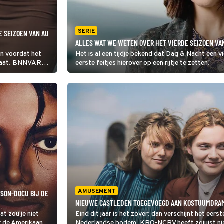
SERIE
E SEIZOEN VAN AU
ALLES WAT WE WETEN OVER HET VIERDE SEIZOEN VA
n voordat het
Het is al een tijdje bekend dat Dag & Nacht een v
t gaat. BNNVARA
eerste feitjes hierover op een rijtje te zetten!
nieuwe reeks
AMUSEMENT
KSON-DOCU BIJ DE
NIEUWE CASTLEDEN TOEGEVOEGD AAN KOSTUUMDRAM
at zou je niet
Eind dit jaar is het zover: dan verschijnt het ee
r de Amerikaanse
Nederlandse bodem. KRO-NCRV heeft zojuist nie