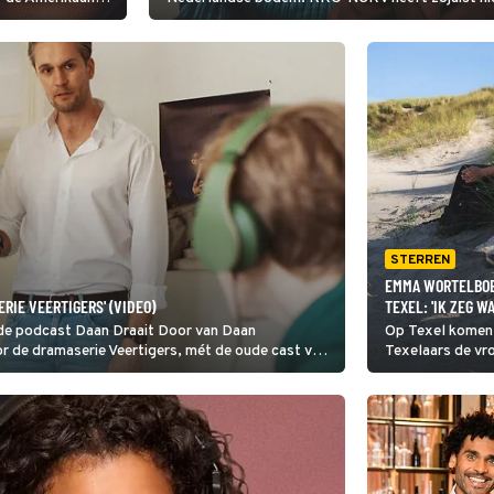
Netflix
Zee onthuld.
ict presenteert
ckson - Een
STERREN
EMMA WORTELBOER
RIE VEERTIGERS' (VIDEO)
TEXEL: 'IK ZEG W
n de podcast Daan Draait Door van Daan
Op Texel komen v
r de dramaserie Veertigers, mét de oude cast van
Texelaars de vr
naar.'
Daten in het Do
eilanders in hun