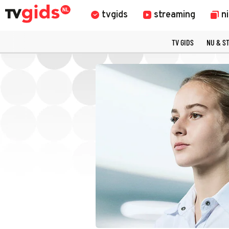
tvgids
streaming
n
TV GIDS
NU & S