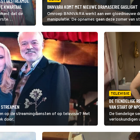
EEST GESTREAMDE
DE KWARTAAL
BNNVARA KOMT MET NIEUWE DRAMASERIE GASLIGHT
ekent dat de
Omroep BNNVARA werkt aan een gloednieuwe dra
irste
manipulatie. De opnames gaan deze zomer van st
 Welke titels
 meest gestreamd
n rij!
TELEVISIE
DE TIENDELIGE R
E STREAMEN
VAN START OP NPO
en op de streamingdiensten of op televisie? Met
De tiendelige se
ek door.
verloskundigen 
Lonneke, die een
Heerlen. Hier h
zwangerschap o