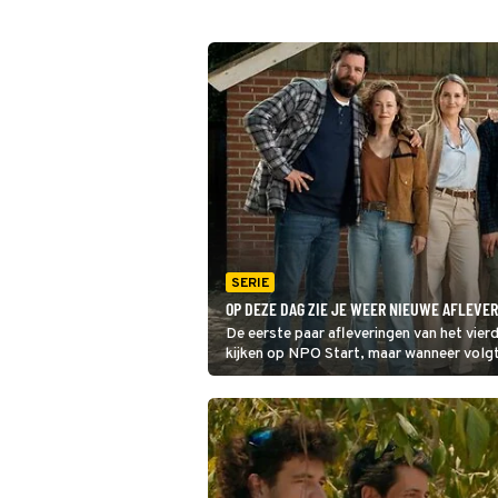
SERIE
OP DEZE DAG ZIE JE WEER NIEUWE AFLEVE
De eerste paar afleveringen van het vier
kijken op NPO Start, maar wanneer volgt 