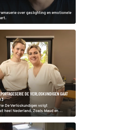
maserie over gaslighting en emotionele
art.
EPORTAGESERIE DE VERLOSKUNDIGEN GAAT
 3
rie De Verloskundigen volgt
uit heel Nederland. Zoals Maud en
 praktijk hebben in een arme wijk in
elpen ze kwetsbare vrouwen met hun
f kinderwens.