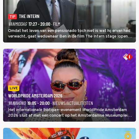
THE INTERN
TIP
VANMIDDAG
17:27 - 20:00
· FILM
Omdat het leven van een pensionado toch niet is wat hij ervan had
verwacht, gaat weduwnaar Ben in de film The Intern stage lopen
bij de hippe webwinkel van Jules, wat een gouden zet blijkt te zijn.
LIVE
WORLDPRIDE AMSTERDAM 2026
VANAVOND
19:05 - 20:00
· NIEUWS/ACTUALITEITEN
Het internationale lhbtqia+-evenement WorldPride Amsterdam
2026 sluit af met een concert op het Amsterdamse Museumplein.
Anita Doth is een van de optredende artiesten. In de jaren 90
veroverde ze de wereld als zangeres van 2Unlimited.