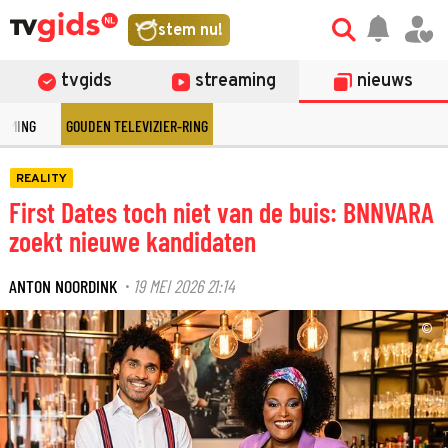
stem nu!
tvgids
streaming
nieuws
EAMING
GOUDEN TELEVIZIER-RING
REALITY
First Dates toch niet van de buis: BNNVARA
zoekt nieuwe kandidaten
ANTON NOORDINK
19 MEI 2026 21:14
·
©