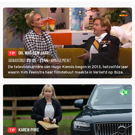
OH, WAT EEN JAAR!
TIP
VANAVOND
20:05 - 21:44
· AMUSEMENT
De televisiecarrière van Hugo Kennis begon in 2013, hetzelfde jaar
waarin Kim Feenstra haar filmdebuut maakte in Verliefd op Ibiza. In
Oh, Wat een Jaar! wordt duidelijk wat ze nog meer weten van het
jaar waarin ze allebei eindtwintigers waren.
KAREN PIRIE
TIP