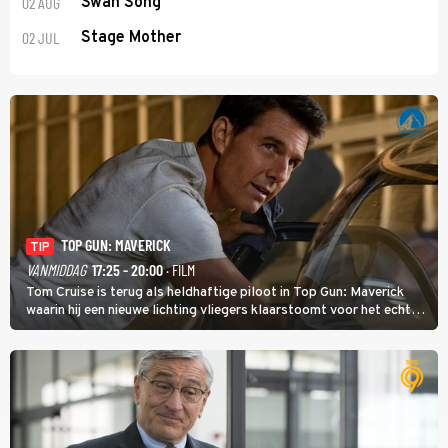
02 AUG
Swan Song
02 JUL
Stage Mother
TOP GUN: MAVERICK
TIP
VANMIDDAG
17:25 - 20:00
· FILM
Tom Cruise is terug als heldhaftige piloot in Top Gun: Maverick
waarin hij een nieuwe lichting vliegers klaarstoomt voor het echte
werk.