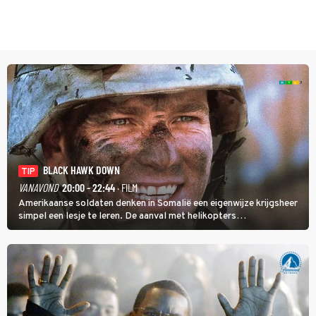
BLACK HAWK DOWN
TIP
VANAVOND
20:00 - 22:44
· FILM
Amerikaanse soldaten denken in Somalië een eigenwijze krijgsheer
simpel een lesje te leren. De aanval met helikopters
verloopt in Black Hawk down dramatisch.