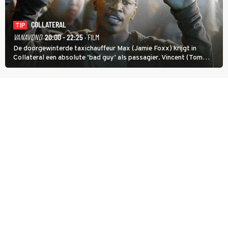
COLLATERAL
TIP
VANAVOND
20:00 - 22:25
· FILM
De doorgewinterde taxichauffeur Max (Jamie Foxx) krijgt in
Collateral een absolute ‘bad guy’ als passagier. Vincent (Tom
Cruise) heeft hem nodig om hem de stad door te loodsen om een
wel heel lugubere reden.