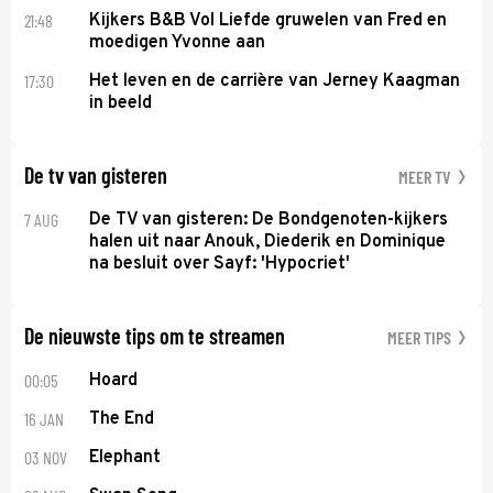
21:48
Kijkers B&B Vol Liefde gruwelen van Fred en
moedigen Yvonne aan
17:30
Het leven en de carrière van Jerney Kaagman
in beeld
De tv van gisteren
MEER TV
7 AUG
De TV van gisteren: De Bondgenoten-kijkers
halen uit naar Anouk, Diederik en Dominique
na besluit over Sayf: 'Hypocriet'
De nieuwste tips om te streamen
MEER TIPS
00:05
Hoard
16 JAN
The End
03 NOV
Elephant