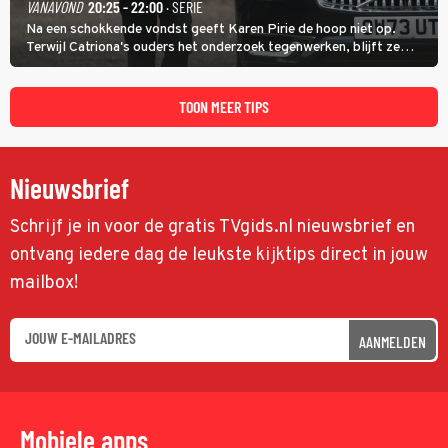
VANAVOND
20:25 - 22:00
· SERIE
Na een schokkende vondst geeft Karen Pirie de hoop niet op.
Terwijl Catriona's ouders het onderzoek tegenwerken, blijft ze
speuren naar Adam. In deze slotaflevering van Karen Pirie leidt het
spoor via Frankrijk en Italië naar Malta.
TOON MEER TIPS
Nieuwsbrief
Schrijf je in voor de gratis TVgids.nl nieuwsbrief en
ontvang iedere dag de leukste kijktips direct in jouw
mailbox!
AANMELDEN
Mobiele apps