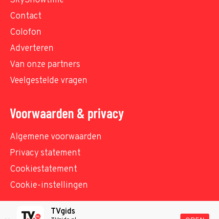
SkyShowtime
Contact
Colofon
Adverteren
Van onze partners
Veelgestelde vragen
Voorwaarden & privacy
Algemene voorwaarden
Privacy statement
Cookiestatement
Cookie-instellingen
TVgids
© TVgids.nl 2026 - All rights reserved. No text and