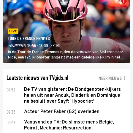
LIVE
TOUR DE FRANCE FEMMES
VANMIDDAG
15:45 - 18:00
· SPORT
In de Tour de France Femmes rijden de vrouwen van Sisteron naar
Nice, een 175 kilometer lange rit met een geleidelijke klim in het
midden. Dat is mogelijk niet de zwaarste hindernis, dat is de
temperatuur. Het kan in Nice namelijk bloedheet worden.
Laatste nieuws van TVgids.nl
MEER NIEUWS
07:52
De TV van gisteren: De Bondgenoten-kijkers
halen uit naar Anouk, Diederik en Dominique
na besluit over Sayf: 'Hypocriet'
07:33
Acteur Peter Faber (82) overleden
06:47
Vanavond op TV: De slimste mens België,
Poirot, Mechanic: Resurrection