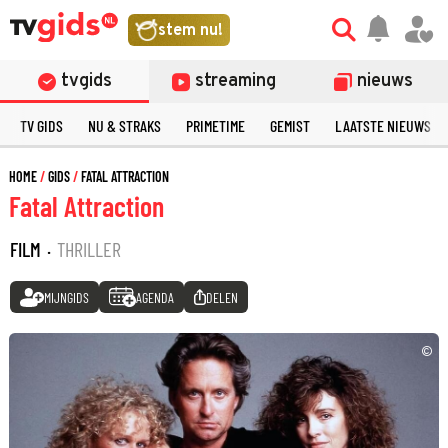
stem nu!
tvgids
streaming
nieuws
TV GIDS
NU & STRAKS
PRIMETIME
GEMIST
LAATSTE NIEUWS
HOME
GIDS
FATAL ATTRACTION
Fatal Attraction
FILM
·
THRILLER
MIJNGIDS
AGENDA
DELEN
©