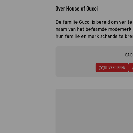
Over House of Gucci
De familie Gucci is bereid om ver t
naam van het befaamde modemerk ho
hun familie en merk schande te br
GA D
UITZENDINGEN