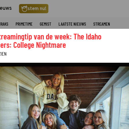
ieuws
stem nu!
TRAKS
PRIMETIME
GEMIST
LAATSTE NIEUWS
STREAMEN
treamingtip van de week: The Idaho
ers: College Nightmare
ZIEN