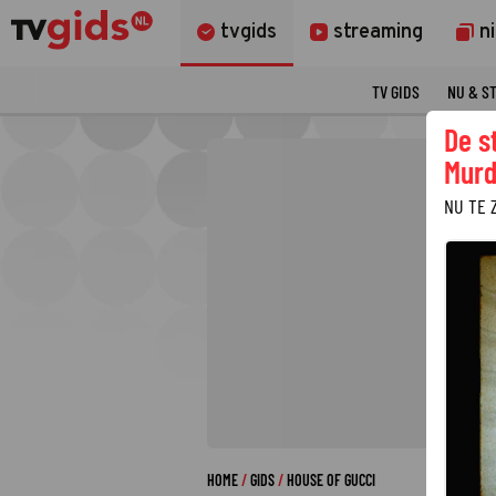
tvgids
streaming
n
TV GIDS
NU & S
De s
Murd
NU TE 
HOME
GIDS
HOUSE OF GUCCI