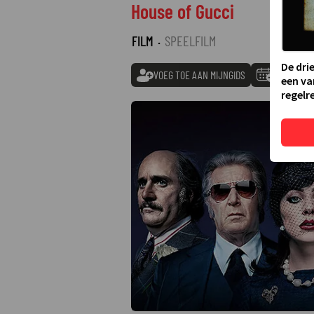
House of Gucci
FILM
·
SPEELFILM
De dri
VOEG TOE AAN MIJNGIDS
TOEVOEGE
een va
regelre