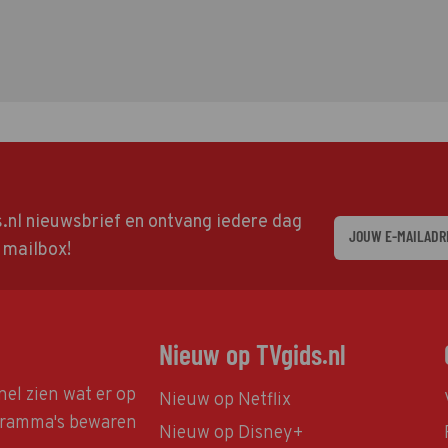
ds.nl nieuwsbrief en ontvang iedere dag
w mailbox!
Nieuw op TVgids.nl
nel zien wat er op
Nieuw op Netflix
ogramma's bewaren
Nieuw op Disney+