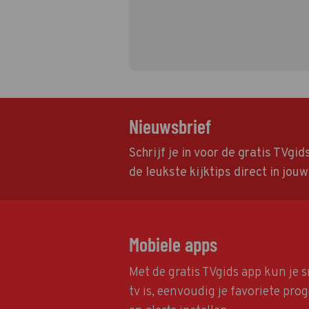
Nieuwsbrief
Schrijf je in voor de gratis TVgi
de leukste kijktips direct in jou
Mobiele apps
Met de gratis TVgids app kun je s
tv is, eenvoudig je favoriete pr