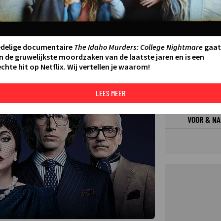
FILMS 
SERIES
edelige documentaire
The Idaho Murders: College Nightmare
gaat
N AAN AGENDA
DELEN
n de gruwelijkste moordzaken van de laatste jaren en is een
chte hit op Netflix. Wij vertellen je waarom!
DE KIJ
TIP
©
LEES MEER
VOOR & NA