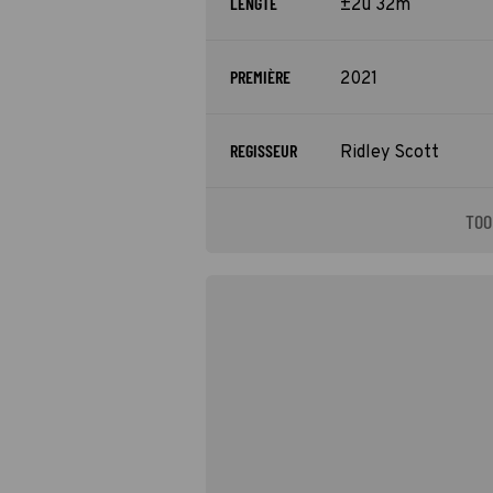
LENGTE
±2u 32m
PREMIÈRE
2021
REGISSEUR
Ridley Scott
TOO