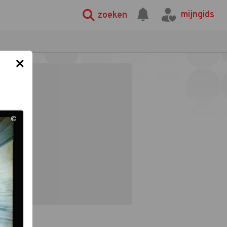
mijngids
zoeken
×
©