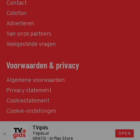
Contact
Colofon
Adverteren
Van onze partners
Veelgestelde vragen
Voorwaarden & privacy
Algemene voorwaarden
Privacy statement
Cookiestatement
Cookie-instellingen
TVgids
© TVgids.nl 2026 - All rights reserved. No text and
OPEN
TVgids.nl
GRATIS - In Play Store
datamining.