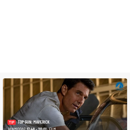
TOP GUN: MAVERICK
TIP
VANMIDDAG
17:48 - 20:01
· FILM