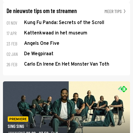
De nieuwste tips om te streamen
MEER TIPS
01 NOV
Kung Fu Panda: Secrets of the Scroll
17 APR
Kattenkwaad in het museum
23 FEB
Angels One Five
02 JAN
De Wegpiraat
26 FEB
Carlo En Irene En Het Monster Van Toth
PREMIERE
SING SING