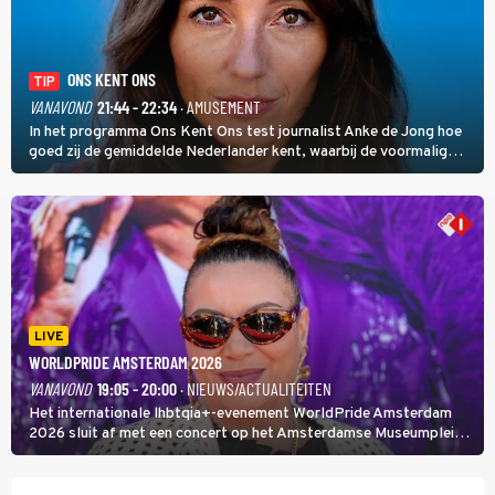
ONS KENT ONS
TIP
VANAVOND
21:44 - 22:34
· AMUSEMENT
In het programma Ons Kent Ons test journalist Anke de Jong hoe
goed zij de gemiddelde Nederlander kent, waarbij de voormalig
hoofdredacteur van modebladen Glamour en Elle het samen met
rapper Keizer opneemt tegen Edson da Graça en Marc-Marie
Huijbregts.
LIVE
WORLDPRIDE AMSTERDAM 2026
VANAVOND
19:05 - 20:00
· NIEUWS/ACTUALITEITEN
Het internationale lhbtqia+-evenement WorldPride Amsterdam
2026 sluit af met een concert op het Amsterdamse Museumplein.
Anita Doth is een van de optredende artiesten. In de jaren 90
veroverde ze de wereld als zangeres van 2Unlimited.