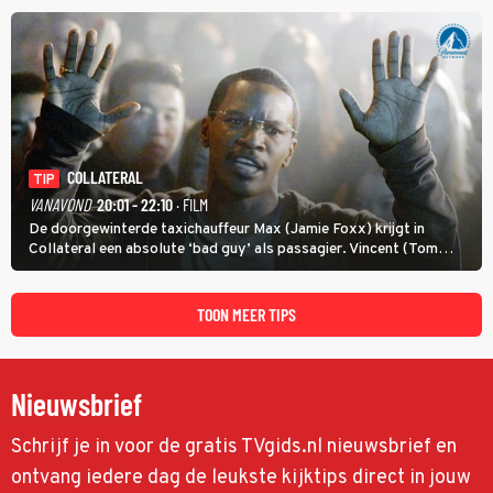
COLLATERAL
TIP
VANAVOND
20:01 - 22:10
· FILM
De doorgewinterde taxichauffeur Max (Jamie Foxx) krijgt in
Collateral een absolute ‘bad guy’ als passagier. Vincent (Tom
Cruise) heeft hem nodig om hem de stad door te loodsen om een
wel heel lugubere reden.
TOON MEER TIPS
Nieuwsbrief
Schrijf je in voor de gratis TVgids.nl nieuwsbrief en
ontvang iedere dag de leukste kijktips direct in jouw