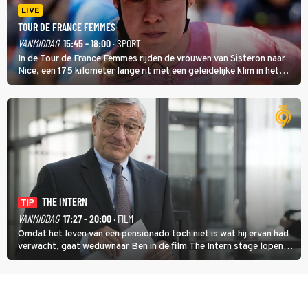
LIVE
TOUR DE FRANCE FEMMES
VANMIDDAG
15:45 - 18:00
· SPORT
In de Tour de France Femmes rijden de vrouwen van Sisteron naar
Nice, een 175 kilometer lange rit met een geleidelijke klim in het
midden. Dat is mogelijk niet de zwaarste hindernis, dat is de
temperatuur. Het kan in Nice namelijk bloedheet worden.
THE INTERN
TIP
VANMIDDAG
17:27 - 20:00
· FILM
Omdat het leven van een pensionado toch niet is wat hij ervan had
verwacht, gaat weduwnaar Ben in de film The Intern stage lopen
bij de hippe webwinkel van Jules, wat een gouden zet blijkt te zijn.