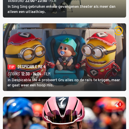
VANAVOND
22:00 - 23:50
· FILM
In Sing Sing gebruiken enkele gevangenen theater als meer dan
alleen een uitlaatklep.
DESPICABLE ME 4
TIP
STRAKS
12:30 - 14:04
· FILM
In Despicable Me 4 probeert Gru alles op de rails te krijgen, maar
er gaat weer een hoop mis.