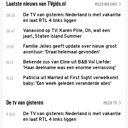
Laatste nieuws van TVgids.nl
MEER NIEUWS
08:36
De TV van gisteren: Nederland is met vakantie
en laat RTL 4 links liggen
06:47
Vanavond op TV: Karen Pirie, Oh, wat een
jaar!, Staten Island Summer
17:05
Familie Jelies geeft update over nieuw groot
avontuur: 'Draai helemaal gevonden'
16:13
Bekende zus van Eline uit B&B Vol Liefde:
'Haar deelname was een enorme verrassing'
15:12
Patricia uit Married at First Sight verwelkomt
baby: 'Een week geleden veranderde alles'
De tv van gisteren
MEER TV
8 AUG
De TV van gisteren: Nederland is met vakantie
en laat RTL 4 links liggen