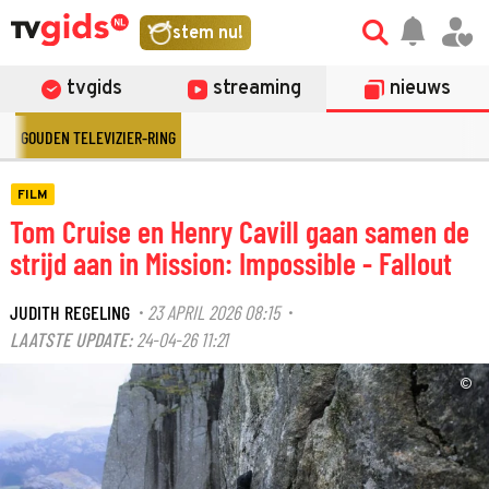
stem nu!
tvgids
streaming
nieuws
GOUDEN TELEVIZIER-RING
FILM
Tom Cruise en Henry Cavill gaan samen de
strijd aan in Mission: Impossible - Fallout
JUDITH REGELING
23 APRIL 2026 08:15
·
·
LAATSTE UPDATE:
24-04-26 11:21
©