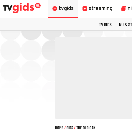
tvgids
streaming
n
TV GIDS
NU & S
HOME
GIDS
THE OLD OAK