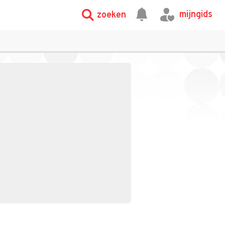
mijngids
zoeken