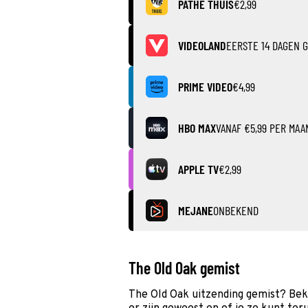
PATHÉ THUIS
€2,99
VIDEOLAND
EERSTE 14 DAGEN G
PRIME VIDEO
€4,99
HBO MAX
VANAF €5,99 PER MAA
APPLE TV
€2,99
MEJANE
ONBEKEND
The Old Oak gemist
The Old Oak uitzending gemist? Bek