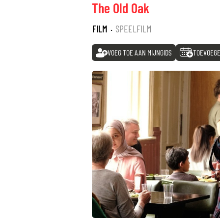
The Old Oak
FILM
·
SPEELFILM
VOEG TOE AAN MIJNGIDS
TOEVOEGE